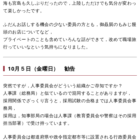
海も宮島も久しぶりだったので，上陸しただけでも気分が変わっ
て楽しかったです。
ふだんお話しする機会の少ない委員の方とも，御贔屓のもみじ饅
頭のお店についてなど，
プライベートのことも含めていろんな話ができて，改めて職場旅
行っていいなという気持ちになりました。
10月５日（金曜日） 勧告
突然ですが，人事委員会がどういう組織かご存知ですか？
人事課（総務局）と似ているので混同することがありますが，
採用関係でざっくり言うと，採用試験の合格までは人事委員会事
務局，
採用は，知事部局の場合は人事課（教育委員会や警察はその採用
担当部署）で受け持っています。
人事委員会は都道府県や政令指定都市等に設置される行政委員会