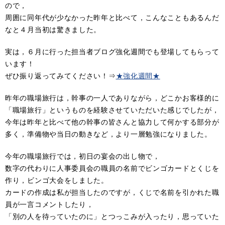
ので，
周囲に同年代が少なかった昨年と比べて，こんなこともあるんだ
なと４月当初は驚きました。
実は，６月に行った担当者ブログ強化週間でも登場してもらって
います！
ぜひ振り返ってみてください！⇒
★強化週間★
昨年の職場旅行は，幹事の一人でありながら，どこかお客様的に
「職場旅行」というものを経験させていただいた感じでしたが，
今年は昨年と比べて他の幹事の皆さんと協力して何かする部分が
多く，準備物や当日の動きなど，より一層勉強になりました。
今年の職場旅行では，初日の宴会の出し物で，
数字の代わりに人事委員会の職員の名前でビンゴカードとくじを
作り，ビンゴ大会をしました。
カードの作成は私が担当したのですが，くじで名前を引かれた職
員が一言コメントしたり，
「別の人を待っていたのに」とつっこみが入ったり，思っていた