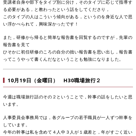
受講者自身や部下をタイプ別に分け，そのタイプに応じて指導す
る必要がある，と教わったという話をしてくださり，
このタイプの人はこういう傾向がある，というのを身近な人で思
い浮かべられて，興味深かったです！
また，研修から帰ると簡単な報告書を回覧するのですが，先輩の
報告書を見て
ひそかに初任研修のころの自分の拙い報告書を思い出し，報告書
ってこうやって書くんだなということも勉強になりました。
10月19日（金曜日） H30職場旅行２
今週は職場旅行話のその２ということで，幹事の話をしたいと思
います。
人事委員会事務局では，各グループの若手職員が一人ずつ幹事を
しています。
今年の幹事は私を含めて４人中３人が１歳差と，年がすごく近い