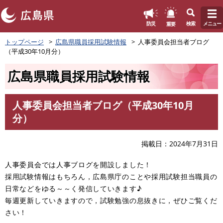
このページの本文へ
重要
防災
検索
メニュー
ペ
トップページ
広島県職員採用試験情報
人事委員会担当者ブログ
ー
（平成30年10月分）
ジ
の
広島県職員採用試験情報
先
頭
で
人事委員会担当者ブログ（平成30年10月
す
本
分）
。
文
掲載日
2024年7月31日
人事委員会では人事ブログを開設しました！
採用試験情報はもちろん，広島県庁のことや採用試験担当職員の
日常などをゆる～～く発信していきます♪
毎週更新していきますので，試験勉強の息抜きに，ぜひご覧くだ
さい！