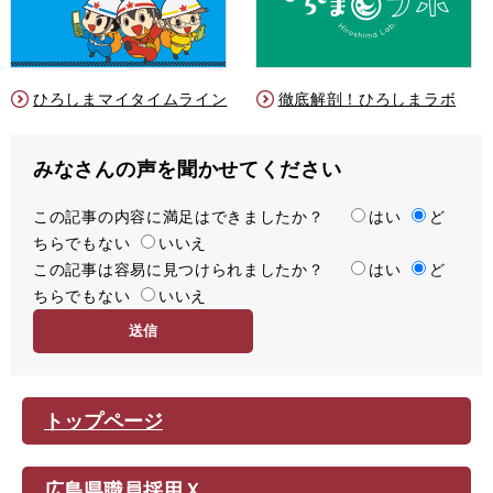
ひろしまマイタイムライン
徹底解剖！ひろしまラボ
みなさんの声を聞かせてください
この記事の内容に満足はできましたか？
満
はい
ど
ちらでもない
足
いいえ
この記事は容易に見つけられましたか？
度
容
はい
ど
ちらでもない
易
いいえ
度
トップページ
広島県職員採用Ｘ