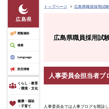
ペ
トップページ
広島県職員採用試
ー
ジ
の
先
頭
閲覧補助
広島県職員採用試
で
す
検索
。
Language
防災情報
人事委員会担当者ブ
本
文
くらし・教育
・環境・文化
健康・福祉
人事委員会では人事ブログを開設
・子育て