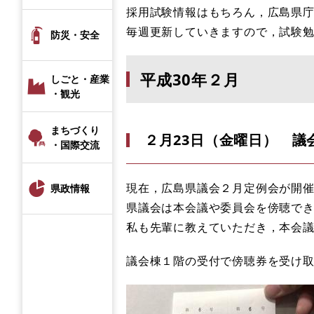
採用試験情報はもちろん，広島県庁
毎週更新していきますので，試験
防災・安全
平成30年２月
しごと・産業
・観光
まちづくり
２月23日（金曜日） 議
・国際交流
現在，広島県議会２月定例会が開
県政情報
県議会は本会議や委員会を傍聴で
私も先輩に教えていただき，本会
議会棟１階の受付で傍聴券を受け