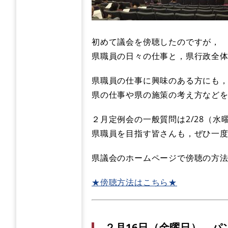
初めて議会を傍聴したのですが，
県職員の日々の仕事と，県行政全
県職員の仕事に興味のある方にも
県の仕事や県の施策の考え方など
２月定例会の一般質問は2/28（水
県職員を目指す皆さんも，ぜひ一
県議会のホームページで傍聴の方
★傍聴方法はこちら★
２月16日（金曜日） パ