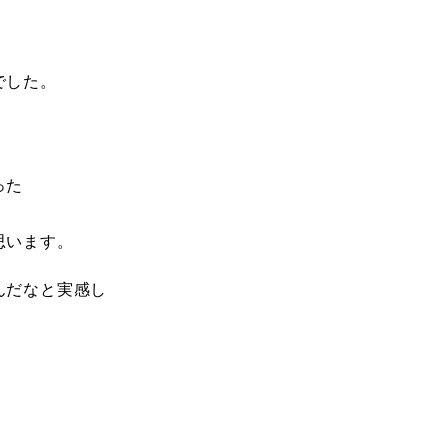
でした。
った
思います。
んだなと実感し