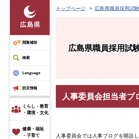
ペ
トップページ
広島県職員採用試
ー
ジ
の
先
頭
閲覧補助
広島県職員採用試
で
す
検索
。
Language
防災情報
人事委員会担当者ブ
本
文
くらし・教育
・環境・文化
健康・福祉
人事委員会では人事ブログを開設
・子育て