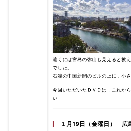
遠くには宮島の弥山も見えると教
でした。
右端の中国新聞のビルの上に，小
今回いただいたＤＶＤは，これか
い！
１月19日（金曜日） 広