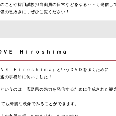
のことや採用試験担当職員の日常などをゆる～～く発信し
勉強の息抜きに，ぜひご覧ください！
ＯＶＥ Ｈｉｒｏｓｈｉｍａ
ＯＶＥ Ｈｉｒｏｓｈｉｍａ』というＤＶＤを頂くために，
連盟の事務所に伺いました！
』というのは，広島県の魅力を発信するために作成された観
とても綺麗な映像でみることができます。
いろな名所に行ったつもりだったのですが，