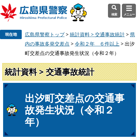
検索
メニュー
ペ
メ
広島県警察トップ
>
統計資料 > 交通事故統計
>
県
ー
ニ
ジ
ュ
内の事故多発交差点
>
令和２年 ６件以上
>
出汐
の
ー
町交差点の交通事故発生状況（令和２年）
先
を
頭
飛
統計資料 > 交通事故統計
で
ば
す
し
。
て
本
本
出汐町交差点の交通事
文
文
故発生状況（令和２
へ
年）