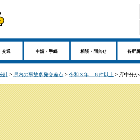
・交通
申請・手続
相談・問合せ
各所
統計
>
県内の事故多発交差点
>
令和３年 ６件以上
>
府中分か