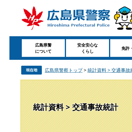
ペ
メ
ー
ニ
ジ
ュ
の
ー
先
を
頭
飛
広島県警
安全安心な
で
ば
免許
について
くらし
す
し
。
て
本
広島県警察トップ
>
統計資料 > 交通事故
文
へ
統計資料 > 交通事故統計