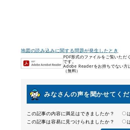
地図の読み込みに関する問題が発生したとき
PDF形式のファイルをご覧いただく場
です。
Adobe Readerをお持ちで
（無料）
みなさんの声を聞かせてくだ
この記事の内容に満足はできましたか？
満
この記事は容易に見つけられましたか？
足
容
度
易