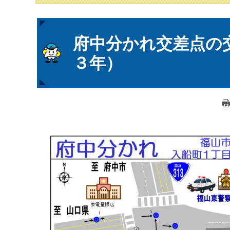
本
府中分かれ交差点の
文
３年）