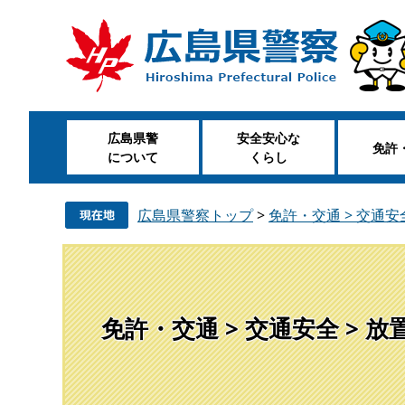
ペ
メ
ー
ニ
ジ
ュ
の
ー
先
を
頭
飛
広島県警
安全安心な
で
ば
免許
について
くらし
す
し
。
て
本
広島県警察トップ
>
免許・交通 > 交通安
文
へ
免許・交通 > 交通安全 > 