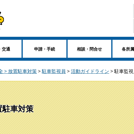
・交通
申請・手続
相談・問合せ
各所
全 > 放置駐車対策
>
駐車監視員
>
活動ガイドライン
>
駐車監視
放置駐車対策