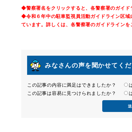
◆警察署名をクリックすると、各警察署のガイド
◆
令和６
年中の
駐車監視員活動ガイドライン区域
ています。詳しくは、各警察署のガイドラインを
みなさんの声を聞かせてくだ
この記事の内容に満足はできましたか？
満
この記事は容易に見つけられましたか？
足
容
度
易
度