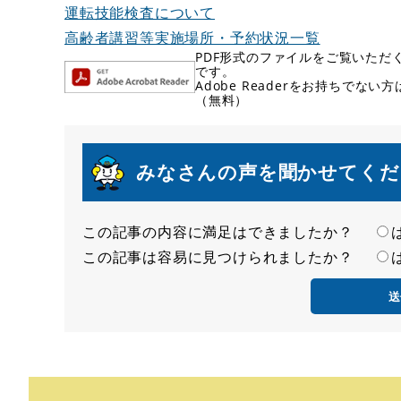
運転技能検査について
高齢者講習等実施場所・予約状況一覧
PDF形式のファイルをご覧いただく場
です。
Adobe Readerをお持ちで
（無料）
みなさんの声を聞かせてくだ
この記事の内容に満足はできましたか？
満
この記事は容易に見つけられましたか？
足
容
度
易
度