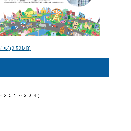
(2.52MB)
－３２１～３２４）