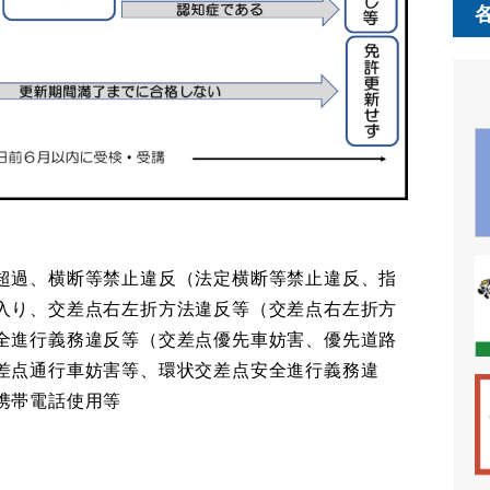
超過、横断等禁止違反（法定横断等禁止違反、指
入り、交差点右左折方法違反等（交差点右左折方
全進行義務違反等（交差点優先車妨害、優先道路
差点通行車妨害等、環状交差点安全進行義務違
携帯電話使用等