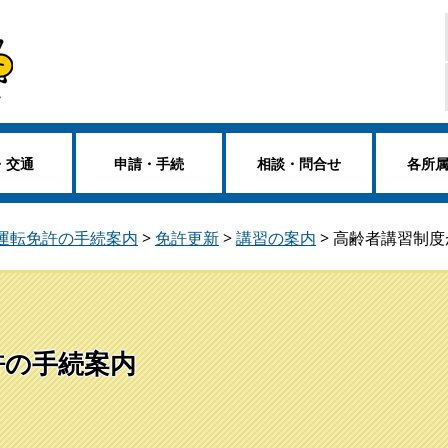
・交通
申請・手続
相談・問合せ
各所
車運転免許の手続案内
>
免許更新
>
講習の案内
>
高齢者講習制度
許の手続案内