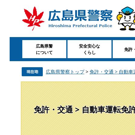
ペ
メ
ー
ニ
ジ
ュ
の
ー
先
を
頭
飛
広島県警
安全安心な
で
ば
免許
について
くらし
す
し
。
て
本
広島県警察トップ
>
免許・交通 > 自動
文
へ
免許・交通 > 自動車運転免