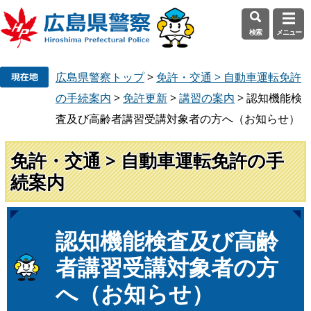
検索
メニュー
ペ
メ
広島県警察トップ
>
免許・交通 > 自動車運転免許
ー
ニ
ジ
ュ
の手続案内
>
免許更新
>
講習の案内
>
認知機能検
の
ー
査及び高齢者講習受講対象者の方へ（お知らせ）
先
を
頭
飛
免許・交通 > 自動車運転免許の手
で
ば
続案内
す
し
。
て
本
文
本
認知機能検査及び高齢
へ
文
者講習受講対象者の方
へ（お知らせ）