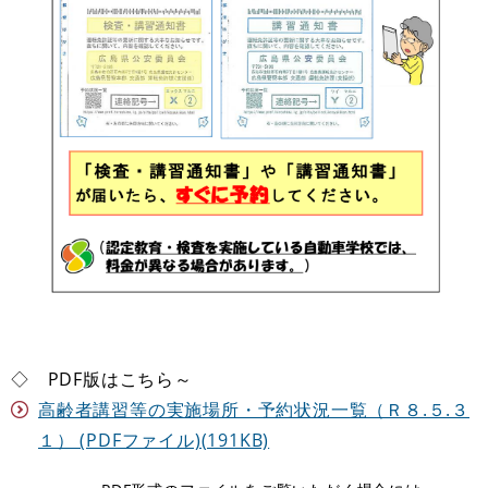
◇ PDF版はこちら～
高齢者講習等の実施場所・予約状況一覧（Ｒ８.５.３
１） (PDFファイル)(191KB)