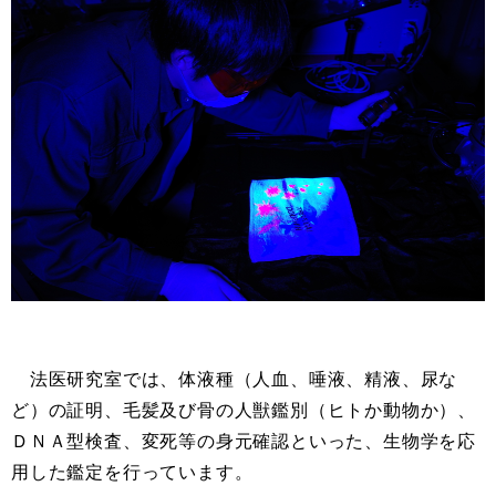
法医研究室では、体液種（人血、唾液、精液、尿な
ど）の証明、毛髪及び骨の人獣鑑別（ヒトか動物か）、
ＤＮＡ型検査、変死等の身元確認といった、生物学を応
用した鑑定を行っています。