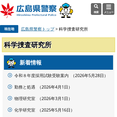
検索
メニュー
ペ
メ
広島県警察トップ
>
科学捜査研究所
ー
ニ
ジ
ュ
の
ー
科学捜査研究所
先
を
頭
飛
で
ば
新着情報
本
す
し
文
。
て
令和８年度採用試験受験案内
2026年5月28日
本
文
勤務と処遇
2026年4月1日
へ
物理研究室
2026年3月1日
化学研究室
2025年5月16日