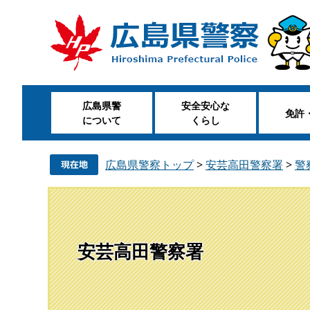
ペ
メ
ー
ニ
ジ
ュ
の
ー
先
を
頭
飛
広島県警
安全安心な
で
ば
免許
について
くらし
す
し
。
て
本
広島県警察トップ
>
安芸高田警察署
>
警
文
へ
安芸高田警察署