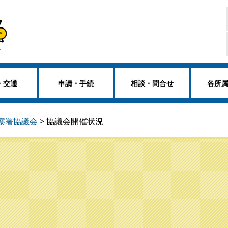
・交通
申請・手続
相談・問合せ
各所
察署協議会
>
協議会開催状況