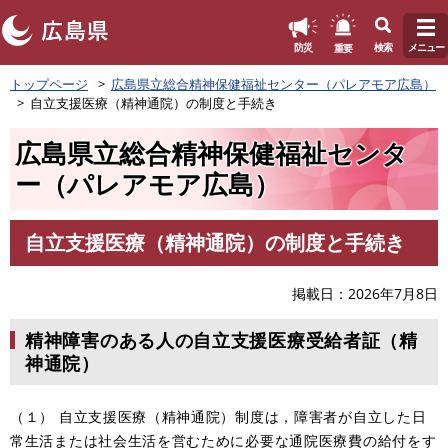
このページの本文へ
重要
防災
検索
メニュー
ペ
トップページ
広島県立総合精神保健福祉センター（パレアモア広島）
ー
自立支援医療（精神通院）の制度と手続き
ジ
の
広島県立総合精神保健福祉センタ
先
頭
ー（パレアモア広島）
で
す
。
自立支援医療（精神通院）の制度と手続き
本
文
掲載日
2026年7月8日
精神障害のある人の自立支援医療受給者証（精
神通院）
（１） 自立支援医療（精神通院）制度は，障害者が自立した日
常生活または社会生活を営むために必要な通院医療費の給付をす