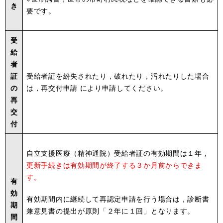
き
要です。
受
給
者
証
受給者証を紛失されたり，破れたり，汚れたりした場合
の
は，再交付申請 により申請してください。
再
交
付
自立支援医療（精神通院）受給者証の有効期間は１年，
更新手続きは有効期間が終了する３か月前からできま
す。
有
効
有効期間内に継続して再認定申請を行う場合は，診断書
期
兼意見書の提出が原則「２年に１回」となります。
間