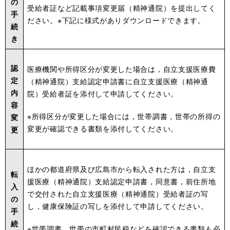
の
受給者証など記載事項変更届（精神通院）を提出してく
手
ださい。※下記に様式がありダウンロードできます。
続
き
認
医療機関や所得区分が変更した場合は，自立支援医療費
定
（精神通院）支給認定申請書に自立支援医療（精神通
内
院）受給者証を添付して申請してください。
容
※所得区分が変更した場合には，世帯調書，世帯の所得の
変
変更が確認できる書類を添付してください。
更
ほかの都道府県及び広島市から転入された方は，自立支
転
援医療（精神通院）支給認定申請書，同意書，前住所地
入
で交付された自立支援医療（精神通院）受給者証の写
の
し，健康保険証の写しを添付して申請してください。
手
続
※世帯調書，世帯の市町村民税などを確認できる書類も必