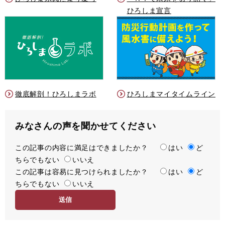
ひろしま宣言
徹底解剖！ひろしまラボ
ひろしまマイタイムライン
みなさんの声を聞かせてください
この記事の内容に満足はできましたか？
満
はい
ど
ちらでもない
足
いいえ
この記事は容易に見つけられましたか？
度
容
はい
ど
ちらでもない
易
いいえ
度