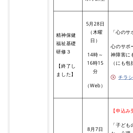
5月28日
（木曜
「心のサ
精神保健
日）
福祉基礎
心のサポ
研修３
14時～
神障害に
16時15
（にも包
【終了し
分
ました】
チラシ・
（Web）
【申込み受
「子ども
8月7日