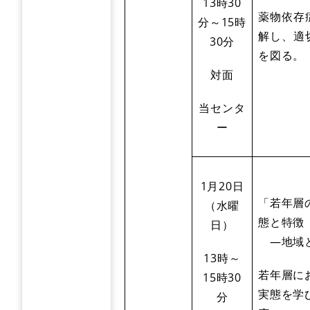
13時30
薬物依存
分～15時
解し、適
30分
を図る。
対面
当センタ
ー
1月20日
「若年層
（水曜
態と特徴
日）
―地域と
13時～
若年層に
15時30
実態を学
分