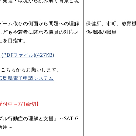
・発達・環境から読み解く背景と現
」
ゲーム依存の側面から問題への理解
保健所、市町、教育
こどもや若者に関わる職員の対応ス
係機関の職員
上を目指す。
(PDFファイル)(427KB)
はこちらからお願いします。
広島県電子申請システム
受付中～7/1締切】
ブル行動症の理解と支援」～SAT-G
活用～