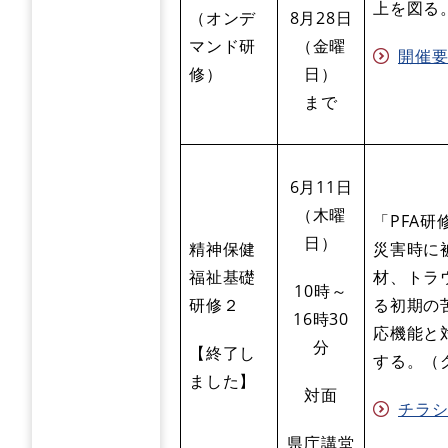
上を図る
（オンデ
8月28日
マンド研
（金曜
開催要領
修）
日）
まで
6月11日
（木曜
「PFA研
日）
精神保健
​災害時
福祉基礎
材、トラ
10時～
研修２
る初期の
16時30
応機能と
分
【終了し
する。（
ました】
対面
チラシ 
県庁講堂