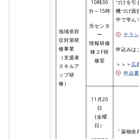
10時30
づけを引
分～15時
機づけ面
中で学ん
当センタ
地域依存
ー
チラシ 
症対策研
情報研修
修事業
申込みは
棟２F研
（支援者
修室
＞＞＞
広
スキルア
申込書 
ップ研
修）
11月20
日
(金曜
日）
「薬物依