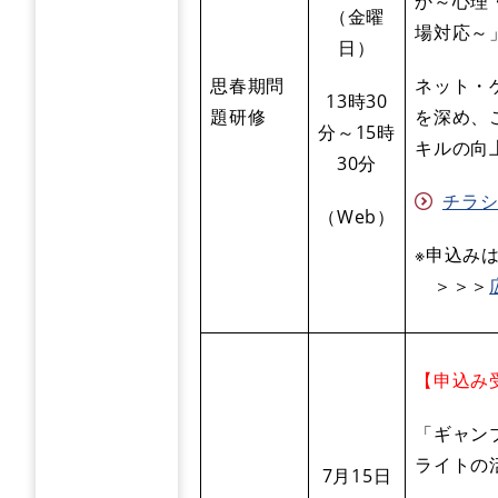
か～心理
（金曜
場対応～
日）
思春期問
ネット・
13時30
題研修
を深め、
分～15時
キルの向
30分
チラシ 
（Web）
※申込み
＞＞＞
【申込み
「ギャン
ライトの
7月15日