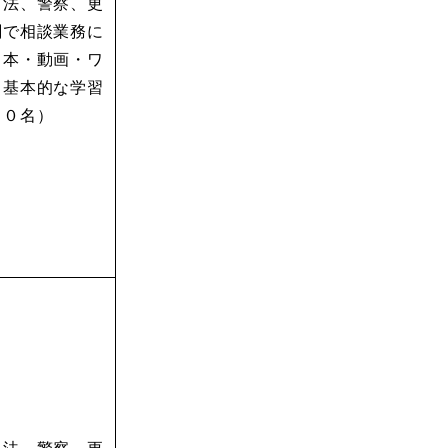
司法、警察、更
関で相談業務に
、本・動画・ワ
く基本的な学習
５０名）
司法、警察、更