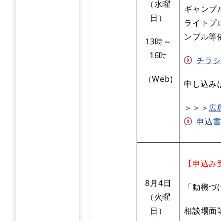
（水曜
ギャンブ
日）
ライトプ
ンブル等
13時～
16時
チラシ 
（Web)
申し込み
＞＞＞
広
申込書 
【申込み受
8月4日
「動機づ
（火曜
日）
相談場面