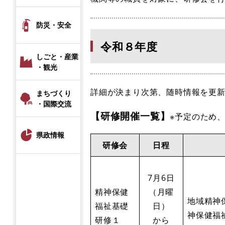
防災・安全
令和８年度
しごと・産業
・観光
詳細が決まり次第、随時情報を更
まちづくり
・国際交流
【研修開催一覧】
※予定のため
県政情報
研修会
日程
7月6日
精神保健
（月曜
地域精神
福祉基礎
日）
神保健福
研修１
から