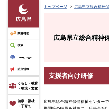
ペ
トップページ
広島県立総合精神
ー
ジ
の
先
頭
閲覧補助
広島県立総合精神
で
す
検索
。
Language
防災情報
支援者向け研修
本
文
くらし・教育
・環境・文化
健康・福祉
広島県総合精神保健福祉センター
・子育て
機関等の職員を対象に、研修会を