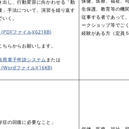
保健、医療、福祉、
き出し、行動変容に向かわせる「動
生保護、教育等の機
接」手法について、演習を繰り返す
従事する者であって
でいく。
ークショップ等でご
(PDFファイル)(621KB)
経験がある方（定員
こちらからお願いします。
島県電子申請システム
または
(Wordファイル)(16KB)
存症の回復に必要なこと」
保健、医療、福祉、