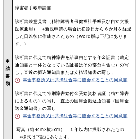
障害者手帳申請書
診断書兼意見書（精神障害者保健福祉手帳及び自立支援
医療兼用） ※新規申請の場合は初診日から６か月を経過
した日以後に作成されたもの（Word版は下記にありま
す。）
診断書に代えて精神障害を給事由とする年金証書（裁定
申
通知書と一体となっている証書はその部分を含む）の写
請
し，直近の振込通知書または支払通知書の写し，
書
年金事務所又は共済組合等に照会することの同意書
類
診断書に代えて特別障害給付金受給資格者証（精神障害
によるもの）の写し，直近の国庫金振込通知書（国庫金
送金通知書）の写し，
年金事務所又は共済組合等に照会することの同意書
写真（縦4cm×横3cm） １年以内に撮影されたもの
※様式は下記にあります。