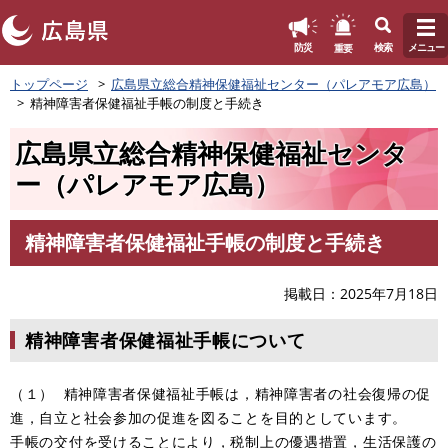
このページの本文へ
重要
防災
検索
メニュー
ペ
トップページ
広島県立総合精神保健福祉センター（パレアモア広島）
ー
精神障害者保健福祉手帳の制度と手続き
ジ
の
広島県立総合精神保健福祉センタ
先
頭
ー（パレアモア広島）
で
す
。
精神障害者保健福祉手帳の制度と手続き
本
文
掲載日
2025年7月18日
精神障害者保健福祉手帳について
（１） 精神障害者保健福祉手帳は，精神障害者の社会復帰の促
進，自立と社会参加の促進を図ることを目的としています。
手帳の交付を受けることにより，税制上の優遇措置，生活保護の