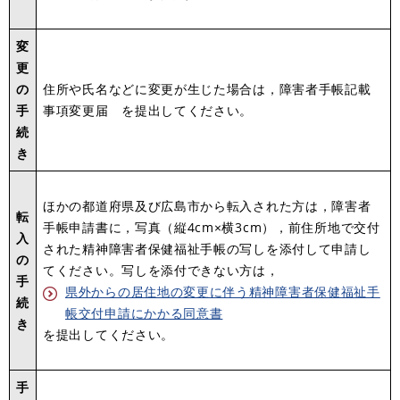
変
更
の
住所や氏名などに変更が生じた場合は，障害者手帳記載
手
事項変更届 を提出してください。
続
き
ほかの都道府県及び広島市から転入された方は，障害者
転
手帳申請書に，写真（縦4cm×横3cm），前住所地で交付
入
された精神障害者保健福祉手帳の写しを添付して申請し
の
てください。写しを添付できない方は，
手
県外からの居住地の変更に伴う精神障害者保健福祉手
続
帳交付申請にかかる同意書
き
を提出してください。
手