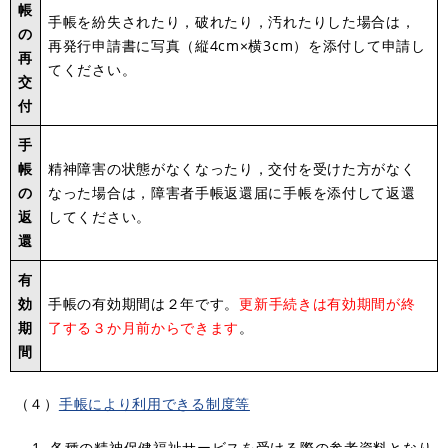
帳
手帳を紛失されたり，破れたり，汚れたりした場合は，
の
再発行申請書に写真（縦4cm×横3cm）を添付して申請し
再
てください。
交
付
手
帳
精神障害の状態がなくなったり，交付を受けた方がなく
の
なった場合は，障害者手帳返還届に手帳を添付して返還
返
してください。
還
有
効
手帳の有効期間は２年です。
更新手続きは有効期間が終
期
了する３か月前からできます
。
間
（４）
手帳により利用できる制度等
各種の精神保健福祉サービスを受ける際の参考資料となり