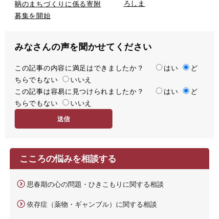
ろしま
鞆のまちづくりに係る寄附
募集を開始
みなさんの声を聞かせてください
この記事の内容に満足はできましたか？
満
はい
ど
ちらでもない
足
いいえ
この記事は容易に見つけられましたか？
度
容
はい
ど
ちらでもない
易
いいえ
度
こころの悩みを相談する
思春期の心の問題・ひきこもりに関する相談
依存症（薬物・ギャンブル）に関する相談