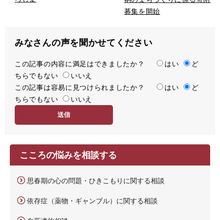
募集を開始
みなさんの声を聞かせてください
この記事の内容に満足はできましたか？
満
はい
ど
ちらでもない
足
いいえ
この記事は容易に見つけられましたか？
度
容
はい
ど
ちらでもない
易
いいえ
度
こころの悩みを相談する
思春期の心の問題・ひきこもりに関する相談
依存症（薬物・ギャンブル）に関する相談