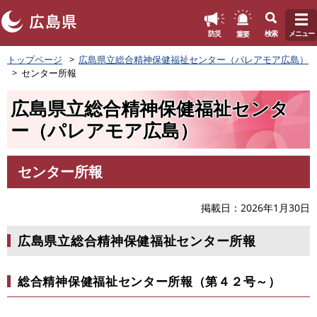
このページの本文へ
重要
防災
検索
メニュー
ペ
トップページ
広島県立総合精神保健福祉センター（パレアモア広島）
ー
センター所報
ジ
の
広島県立総合精神保健福祉センタ
先
頭
ー（パレアモア広島）
で
す
。
センター所報
本
文
掲載日
2026年1月30日
広島県立総合精神保健福祉センター所報
総合精神保健福祉センター所報（第４２号～）