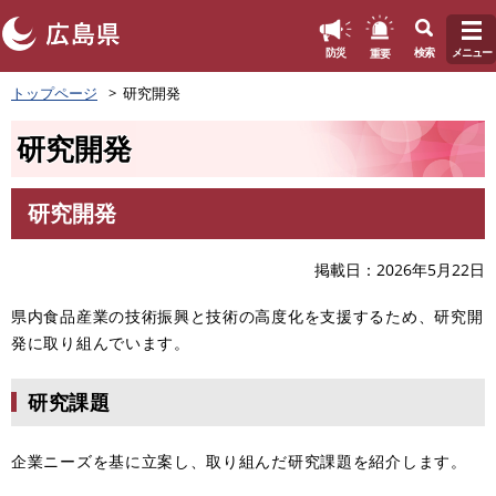
このページの本文へ
重要
防災
検索
メニュー
ペ
トップページ
研究開発
ー
ジ
研究開発
の
先
頭
研究開発
で
本
す
文
。
掲載日
2026年5月22日
県内食品産業の技術振興と技術の高度化を支援するため、研究開
発に取り組んでいます。
研究課題
企業ニーズを基に立案し、取り組んだ研究課題を紹介します。