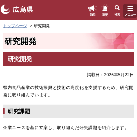
このページの本文へ
重要
防災
検索
メニュー
ペ
トップページ
研究開発
ー
ジ
研究開発
の
先
頭
研究開発
で
本
す
文
。
掲載日
2026年5月22日
県内食品産業の技術振興と技術の高度化を支援するため、研究開
発に取り組んでいます。
研究課題
企業ニーズを基に立案し、取り組んだ研究課題を紹介します。