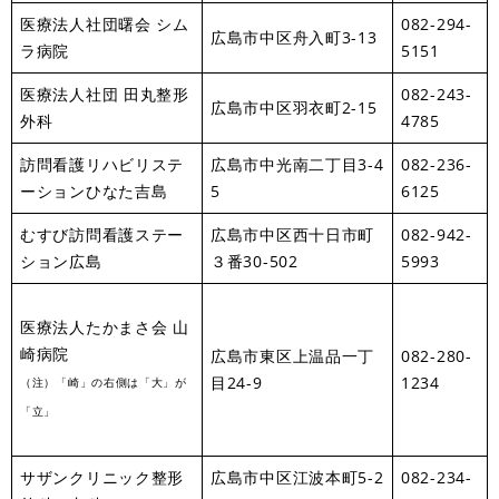
医療法人社団曙会 シム
082-294-
広島市中区舟入町3-13
ラ病院
5151
医療法人社団 田丸整形
082-243-
広島市中区羽衣町2-15
外科
4785
訪問看護リハビリステ
広島市中光南二丁目3-4
082-236-
ーションひなた吉島
5
6125
むすび訪問看護ステー
広島市中区西十日市町
082-942-
ション広島
３番30-502
5993
医療法人たかまさ会 山
崎病院
広島市東区上温品一丁
082-280-
目24-9
1234
（注）「崎」の右側は「大」が
「立」
サザンクリニック整形
広島市中区江波本町5-2
082-234-