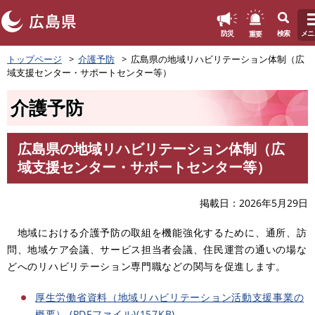
このページの本文へ
重要
防災
検索
メニ
ペ
トップページ
介護予防
広島県の地域リハビリテーション体制（広
ー
域支援センター・サポートセンター等）
ジ
の
介護予防
先
頭
で
広島県の地域リハビリテーション体制（広
す
本
域支援センター・サポートセンター等）
。
文
掲載日
2026年5月29日
地域における介護予防の取組を機能強化するために、通所、訪
問、地域ケア会議、サービス担当者会議、住民運営の通いの場な
どへのリハビリテーション専門職などの関与を促進します。
厚生労働省資料（地域リハビリテーション活動支援事業の
概要） (PDFファイル)(157KB)