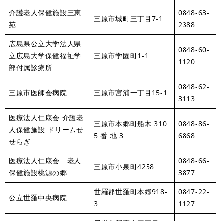
介護老人保健施設三恵
0848-63-
三原市城町三丁目7-1
苑
2388
広島県公立大学法人県
0848-60-
立広島大学保健福祉学
三原市学園町1-1
1120
部付属診療所
0848-62-
三原市医師会病院
三原市宮浦一丁目15-1
3113
医療法人仁康会 介護老
三原市本郷町船木 310
0848-86-
人保健施設 ドリームせ
5 番 地 3
6868
せらぎ
医療法人仁康会 老人
0848-66-
三原市小泉町4258
保健施設桃源の郷
3877
世羅郡世羅町本郷918-
0847-22-
公立世羅中央病院
3
1127