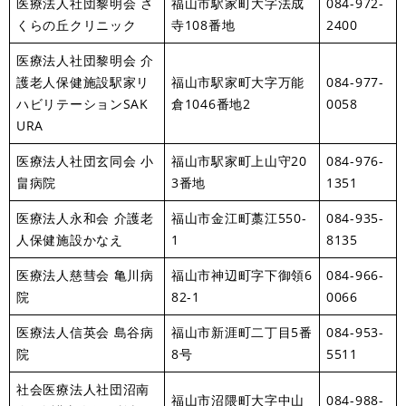
医療法人社団黎明会 さ
福山市駅家町大字法成
084-972-
くらの丘クリニック
寺108番地
2400
医療法人社団黎明会 介
護老人保健施設駅家リ
福山市駅家町大字万能
084-977-
ハビリテーションSAK
倉1046番地2
0058
URA
医療法人社団玄同会 小
福山市駅家町上山守20
084-976-
畠病院
3番地
1351
医療法人永和会 介護老
福山市金江町藁江550-
084-935-
人保健施設かなえ
1
8135
医療法人慈彗会 亀川病
福山市神辺町字下御領6
084-966-
院
82-1
0066
医療法人信英会 島谷病
福山市新涯町二丁目5番
084-953-
院
8号
5511
社会医療法人社団沼南
福山市沼隈町大字中山
084-988-