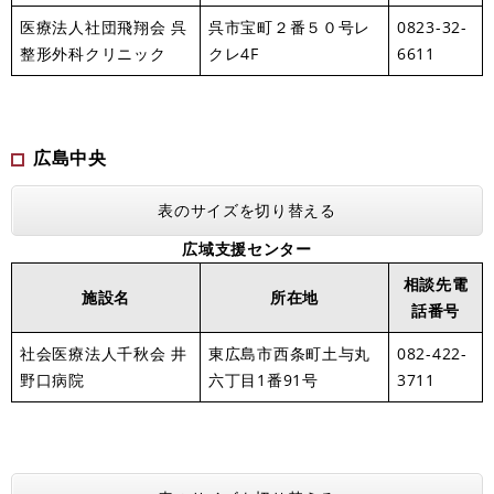
医療法人社団飛翔会 呉
呉市宝町２番５０号レ
0823-32-
整形外科クリニック
クレ4F
6611
広島中央
表のサイズを切り替える
広域支援センター
相談先電
施設名
所在地
話番号
社会医療法人千秋会 井
東広島市西条町土与丸
082-422-
野口病院
六丁目1番91号
3711