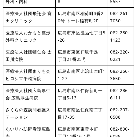
外科・内科
8
5557
医療法人社団飛翔会 寛
広島市南区稲荷町3番2
082-261-
田クリニック
0号 トーレ稲荷町2F
7030
医療法人おかもと整形
広島市東区温品七丁目5
082-280-
外科クリニック
-26
1123
医療法人社団輔仁会 太
広島市東区戸坂千足一
082-220-
田川病院
丁目21番25号
0221
医療法人社団まりも会
広島市南区比治山本町1
082-256-
ヒロシマ平松病院
1-27
3650
医療法人社団広島厚生
広島市南区仁保新町一
082-286-
会 広島厚生病院
丁目5-13
6111
さくらの森訪問看護ス
広島市南区仁保南二丁
082-207-
テーション
目17-35
0508
あいリハ訪問看護広島
広島市南区東雲本町一
082-890-
南
丁目14番16-1号
6088