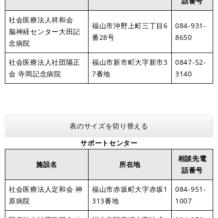
話番号
社会医療法人祥和会
福山市沖野上町三丁目6
084-931-
脳神経センター大田記
番28号
8650
念病院
社会医療法人社団陽正
福山市新市町大字新市3
0847-52-
会 寺岡記念病院
7番地
3140
表のサイズを切り替える
サポートセンター
相談先電
施設名
所在地
話番号
社会医療法人定和会 神
福山市赤坂町大字赤坂1
084-951-
原病院
313番地
1007