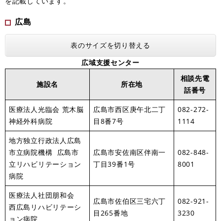
を記載しています。
広島
表のサイズを切り替える
広域支援センター
相談先電
施設名
所在地
話番号
医療法人光臨会 荒木脳
広島市西区庚午北二丁
082-272-
神経外科病院
目8番7号
1114
地方独立行政法人広島
市立病院機構 広島市
広島市安佐南区伴南一
082-848-
立リハビリテーション
丁目39番1号
8001
病院
医療法人社団朋和会
広島市佐伯区三宅六丁
082-921-
西広島リハビリテーシ
目265番地
3230
ョン病院