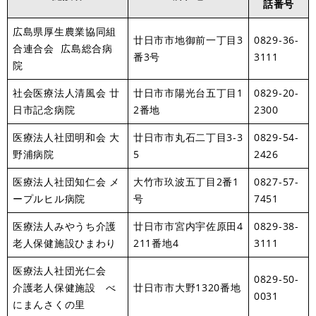
話番号
広島県厚生農業協同組
廿日市市地御前一丁目3
0829-36-
合連合会 広島総合病
番3号
3111
院
社会医療法人清風会 廿
廿日市市陽光台五丁目1
0829-20-
日市記念病院
2番地
2300
医療法人社団明和会 大
廿日市市丸石二丁目3-3
0829-54-
野浦病院
5
2426
医療法人社団知仁会 メ
大竹市玖波五丁目2番1
0827-57-
ープルヒル病院
号
7451
医療法人みやうち介護
廿日市市宮内宇佐原田4
0829-38-
老人保健施設ひまわり
211番地4
3111
医療法人社団光仁会
0829-50-
介護老人保健施設 べ
廿日市市大野1320番地
0031
にまんさくの里