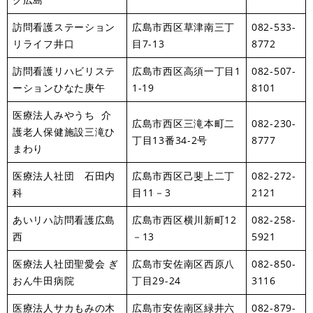
訪問看護ステーション
広島市西区草津南三丁
082-533-
リライフ井口
目7-13
8772
訪問看護リハビリステ
広島市西区高須一丁目1
082-507-
ーションひなた庚午
1-19
8101
医療法人みやうち 介
広島市西区三滝本町二
082-230-
護老人保健施設三滝ひ
丁目13番34-2号
8777
まわり
医療法人社団 石田内
広島市西区己斐上二丁
082-272-
科
目11－3
2121
あいリハ訪問看護広島
広島市西区横川新町12
082-258-
西
－13
5921
医療法人社団聖愛会 ぎ
広島市安佐南区西原八
082-850-
おん牛田病院
丁目29-24
3116
医療法人サカもみの木
広島市安佐南区緑井六
082-879-