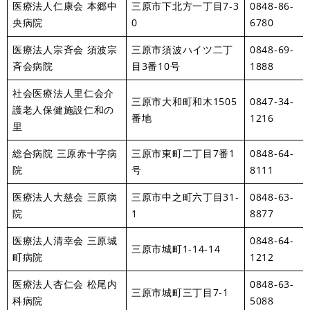
医療法人仁康会 本郷中
三原市下北方一丁目7-3
0848-86-
央病院
0
6780
医療法人宗斉会 須波宗
三原市須波ハイツ二丁
0848-69-
斉会病院
目3番10号
1888
社会医療法人里仁会介
三原市大和町和木1505
0847-34-
護老人保健施設仁和の
番地
1216
里
総合病院 三原赤十字病
三原市東町二丁目7番1
0848-64-
院
号
8111
医療法人大慈会 三原病
三原市中之町六丁目31-
0848-63-
院
1
8877
医療法人清幸会 三原城
0848-64-
三原市城町1-14-14
町病院
1212
医療法人杏仁会 松尾内
0848-63-
三原市城町三丁目7-1
科病院
5088