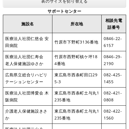
表のサイズを切り替える
サポートセンター
相談先電
施設名
所在地
話番号
医療法人社団仁慈会 安
0846-22-
竹原市下野町3136番地
田病院
6157
医療法人社団仁寿会
竹原市西野町槙ケ坪18
0846-29-
老人保健施設ゆさか
4番地
2190
広島県立総合リハビリ
東広島市西条町田口29
082-425-
テーションセンター
5-3
1455
医療法人社団博愛会 木
東広島市西条町土与丸1
082-421-
阪病院
235番地
0808
介護老人保健施設きさ
東広島市西条町土与丸1
082-422-
か
235番地
1560