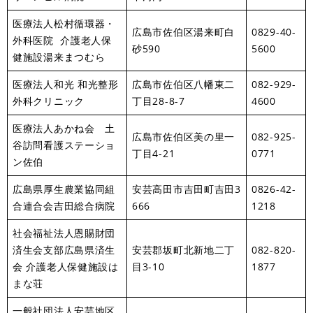
医療法人松村循環器・
広島市佐伯区湯来町白
0829-40-
外科医院 介護老人保
砂590
5600
健施設湯来まつむら
医療法人和光 和光整形
広島市佐伯区八幡東二
082-929-
外科クリニック
丁目28-8-7
4600
医療法人あかね会 土
広島市佐伯区美の里一
082-925-
谷訪問看護ステーショ
丁目4-21
0771
ン佐伯
広島県厚生農業協同組
安芸高田市吉田町吉田3
0826-42-
合連合会吉田総合病院
666
1218
社会福祉法人恩賜財団
済生会支部広島県済生
安芸郡坂町北新地二丁
082-820-
会 介護老人保健施設は
目3-10
1877
まな荘
一般社団法人安芸地区