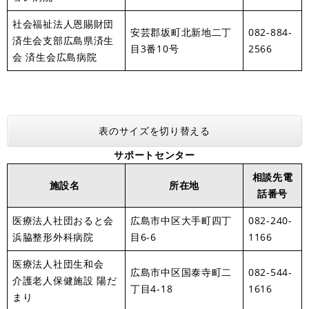
社会福祉法人恩賜財団
安芸郡坂町北新地二丁
082-884-
済生会支部広島県済生
目3番10号
2566
会 済生会広島病院
表のサイズを切り替える
サポートセンター
相談先電
施設名
所在地
話番号
医療法人社団おると会
広島市中区大手町四丁
082-240-
浜脇整形外科病院
目6-6
1166
医療法人社団生和会
広島市中区国泰寺町二
082-544-
介護老人保健施設 陽だ
丁目4-18
1616
まり