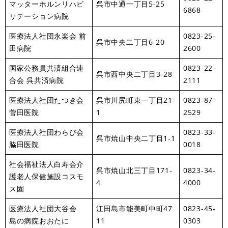
マッターホルンリハビ
呉市中通一丁目5-25
6868
リテーション病院
医療法人社団永楽会 前
0823-25-
呉市中央二丁目6-20
田病院
2600
国家公務員共済組合連
0823-22-
呉市西中央二丁目3-28
合会 呉共済病院
2111
医療法人社団たつき会
呉市川尻町東一丁目21-
0823-87-
菅田医院
1
2529
医療法人社団わらび会
0823-33-
呉市焼山中央二丁目1-1
脇田医院
0018
社会福祉法人白寿会介
呉市焼山北三丁目171-
0823-34-
護老人保健施設コスモ
4
4000
ス園
医療法人社団大谷会
江田島市能美町中町47
0823-45-
島の病院おおたに
11
0303