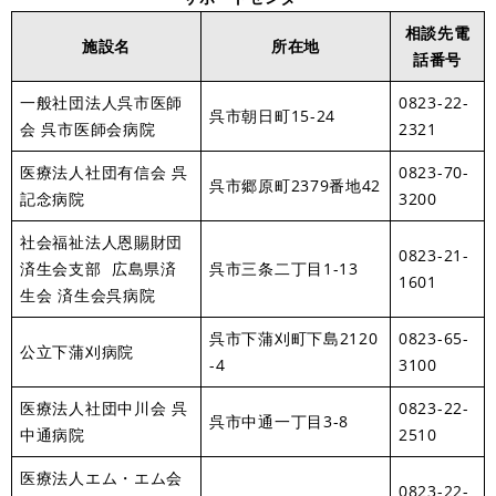
相談先電
施設名
所在地
話番号
一般社団法人呉市医師
0823-22-
呉市朝日町15-24
会 呉市医師会病院
2321
医療法人社団有信会 呉
0823-70-
呉市郷原町2379番地42
記念病院
3200
社会福祉法人恩賜財団
0823-21-
済生会支部 広島県済
呉市三条二丁目1-13
1601
生会 済生会呉病院
呉市下蒲刈町下島2120
0823-65-
公立下蒲刈病院
-4
3100
医療法人社団中川会 呉
0823-22-
呉市中通一丁目3-8
中通病院
2510
医療法人エム・エム会
0823-22-