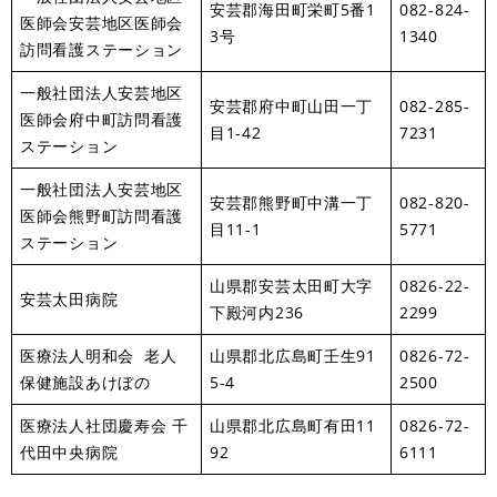
安芸郡海田町栄町5番1
082-824-
医師会安芸地区医師会
3号
1340
訪問看護ステーション
一般社団法人安芸地区
安芸郡府中町山田一丁
082-285-
医師会府中町訪問看護
目1-42
7231
ステーション
一般社団法人安芸地区
安芸郡熊野町中溝一丁
082-820-
医師会熊野町訪問看護
目11-1
5771
ステーション
山県郡安芸太田町大字
0826-22-
安芸太田病院
下殿河内236
2299
医療法人明和会 老人
山県郡北広島町壬生91
0826-72-
保健施設あけぼの
5-4
2500
医療法人社団慶寿会 千
山県郡北広島町有田11
0826-72-
代田中央病院
92
6111