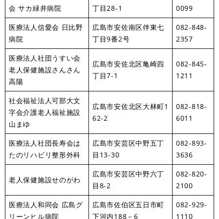
会 サカ緑井病院
丁目28-1
0099
医療法人信愛会 日比野
広島市安佐南区伴東七
082-848-
病院
丁目9番2号
2357
医療法人社団うすい会
広島市安佐北区亀崎四
082-845-
老人保健施設さんさん
丁目7-1
1211
高陽
社会福祉法人可部大文
広島市安佐北区大林町1
082-818-
字会介護老人福祉施設
62-2
6011
山まゆ
医療法人社団長寿会は
広島市安芸区中野五丁
082-893-
たのリハビリ整形外科
目13-30
3636
広島市安芸区中野六丁
082-820-
老人保健施設せのがわ
目8-2
2100
医療法人和同会 広島グ
広島市佐伯区五日市町
082-929-
リーンヒル病院
下河内188－6
1110