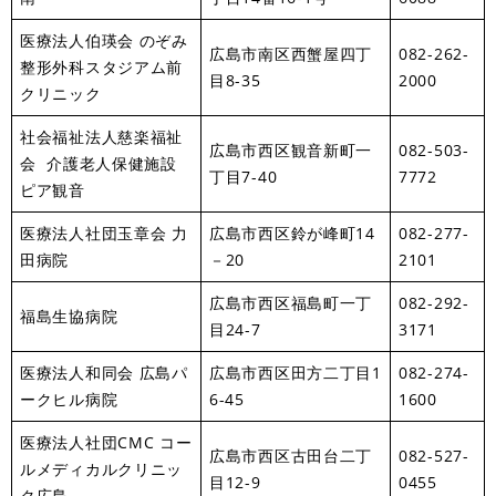
医療法人伯瑛会 のぞみ
広島市南区西蟹屋四丁
082-262-
整形外科スタジアム前
目8-35
2000
クリニック
社会福祉法人慈楽福祉
広島市西区観音新町一
082-503-
会 介護老人保健施設
丁目7-40
7772
ピア観音
医療法人社団玉章会 力
広島市西区鈴が峰町14
082-277-
田病院
－20
2101
広島市西区福島町一丁
082-292-
福島生協病院
目24-7
3171
医療法人和同会 広島パ
広島市西区田方二丁目1
082-274-
ークヒル病院
6-45
1600
医療法人社団CMC コー
広島市西区古田台二丁
082-527-
ルメディカルクリニッ
目12-9
0455
ク広島