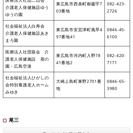
医療法人社団二山会
東広島市西条町御薗宇7
082-423-
介護老人保健施設ゆう
03番地
2726
ゆうの園
社会福祉法人白寿会
東広島市安芸津町風早4
0846-45-
介護老人保健施設あき
97番地41
6100
まろ園
医療法人社団葵会 介
東広島市河内町入野78
082-420-
護老人保健施設 葵の
41番地2
7171
園・広島空港
社会福祉法人ひがしの
大崎上島町東野2701番
0846-65-
会特別養護老人ホーム
地
3980
みゆき
尾三