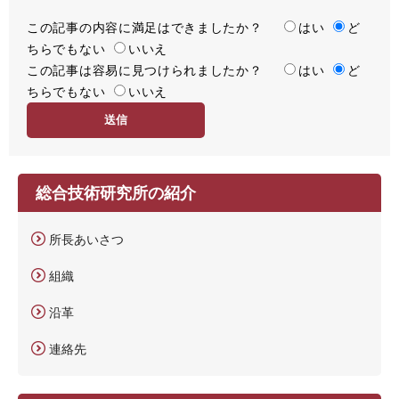
この記事の内容に満足はできましたか？
満
はい
ど
ちらでもない
足
いいえ
この記事は容易に見つけられましたか？
度
容
はい
ど
ちらでもない
易
いいえ
度
総合技術研究所の紹介
所長あいさつ
組織
沿革
連絡先