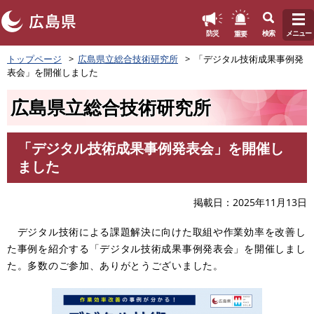
このページの本文へ
重要
防災
検索
メニュー
ペ
トップページ
広島県立総合技術研究所
「デジタル技術成果事例発
ー
表会」を開催しました
ジ
の
広島県立総合技術研究所
先
頭
で
「デジタル技術成果事例発表会」を開催し
す
本
ました
。
文
掲載日
2025年11月13日
デジタル技術による課題解決に向けた取組や作業効率を改善し
た事例を紹介する「デジタル技術成果事例発表会」を開催しまし
た。多数のご参加、ありがとうございました。