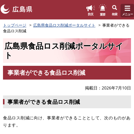
このページの本文へ
重要
防災
検索
メニュー
ペ
トップページ
広島県食品ロス削減ポータルサイト
事業者ができる
ー
食品ロス削減
ジ
の
広島県食品ロス削減ポータルサイ
先
頭
ト
で
す
。
事業者ができる食品ロス削減
本
文
掲載日
2026年7月10日
事業者ができる食品ロス削減
食品ロス削減に向け、事業者ができることとして、次のものがあ
ります。