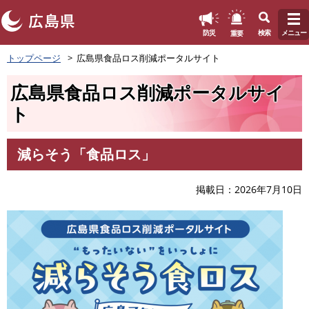
このページの本文へ
重要
防災
検索
メニュー
ペ
トップページ
広島県食品ロス削減ポータルサイト
ー
ジ
広島県食品ロス削減ポータルサイ
の
先
ト
頭
で
す
減らそう「食品ロス」
本
。
文
掲載日
2026年7月10日