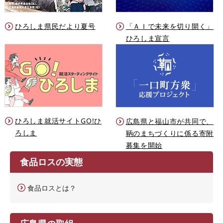
ひろしま県民だより夏号
「ＡＩで未来を切り開く」
ひろしま宣言
ひろしま就活サイトGO!ひ
広島県と福山市が共同で、
ろしま
鞆のまちづくりに係る寄附
募集を開始
食品ロスの実態
食品ロスとは？