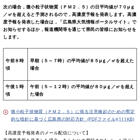
次の場合，微小粒子状物質（ＰＭ２．５）の日平均値が７０μｇ
／㎥を超えると予測されるので，高濃度予報を発表します。
高濃
度予報を発表した場合は，「広島県大気情報ポータルサイト」で
お知らせするほか，報道機関等を通じて県民の皆様にお知らせを
します。
午前８時
早朝（５～７時）の平均値が８５
μｇ／㎥を超えた
頃
場合
午後１時
午前（５～１２時）の平均値が８０μｇ／㎥を超え
頃
た場合
微小粒子状物質（ＰＭ２．５）に係る注意喚起のための暫定
的な指針に基づく広島県の対応方針 (PDFファイル)(111KB)
【高濃度予報発表のメール配信について】