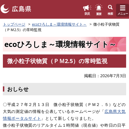
このページの本文へ
重要
防災
検索
メニュー
ペ
トップページ
ecoひろしま～環境情報サイト～
微小粒子状物質
ー
（ＰＭ2.5）の常時監視
ジ
の
ecoひろしま～環境情報サイト～
先
頭
で
微小粒子状物質（ＰＭ2.5）の常時監視
す
本
。
文
掲載日
2026年7月3日
おしらせ
〇平成２７年２月１３日 微小粒子状物質（ＰＭ２．５）などの
大気の測定値の情報を公表しているホームページが「
広島県大気
情報ポータルサイト
」として新しくなりました。
微小粒子状物質のリアルタイム１時間値（現在値）や昨日の日平