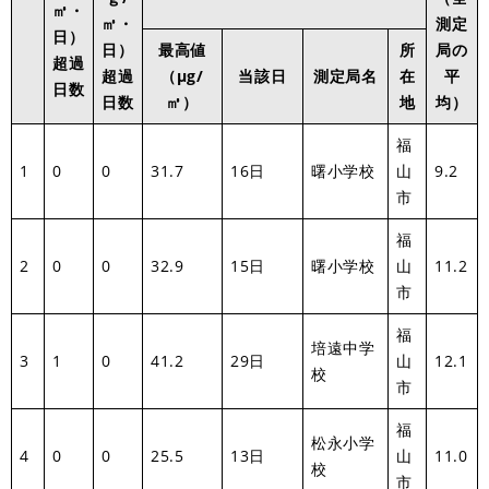
㎥・
㎥・
測定
日）
日）
最高値
所
局の
超過
超過
（μg/
当該日
測定局名
在
平
日数
日数
㎥）
地
均）
福
1
0
0
31.7
16日
曙小学校
山
9.2
市
福
2
0
0
32.9
15日
曙小学校
山
11.2
市
福
培遠中学
3
1
0
41.2
29日
山
12.1
校
市
福
松永小学
4
0
0
25.5
13日
山
11.0
校
市