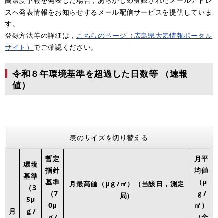
高濃度予報を発表した場合，あらかじめ登録されたメールアドレ
スへ発表情報をお知らせするメール配信サービスを提供していま
す。
登録方法等の詳細は，
こちらのページ（広島県大気情報ポータル
サイト）
でご確認ください。
令和８年環境基準を超過した日数等 （速報
値）
表のサイズを切り替える
暫定
月平
環境
指針
均値
基準
基準
（μ
月最高値（μｇ/㎥）（当該日，測定
（3
（7
ｇ/
局）
5μ
0μ
㎥）
月
ｇ/
ｇ/
（全