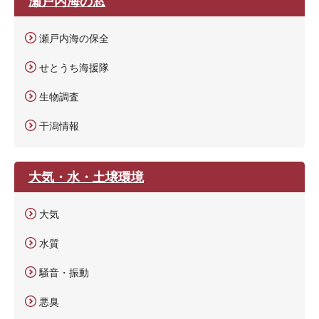
瀬戸内海の窓
瀬戸内海の保全
せとうち海援隊
生物調査
干潟情報
大気・水・土壌環境
大気
水質
騒音・振動
悪臭