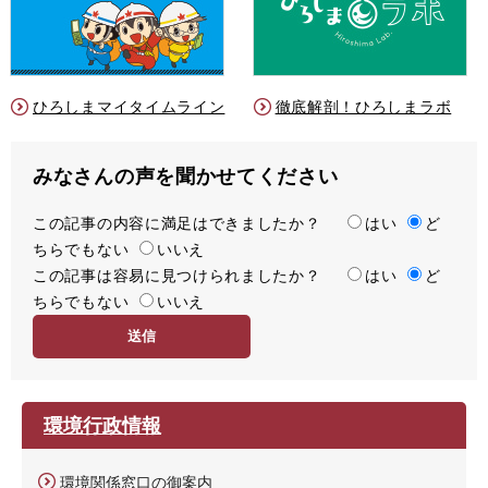
ひろしまマイタイムライン
徹底解剖！ひろしまラボ
みなさんの声を聞かせてください
この記事の内容に満足はできましたか？
満
はい
ど
ちらでもない
足
いいえ
この記事は容易に見つけられましたか？
度
容
はい
ど
ちらでもない
易
いいえ
度
環境行政情報
環境関係窓口の御案内