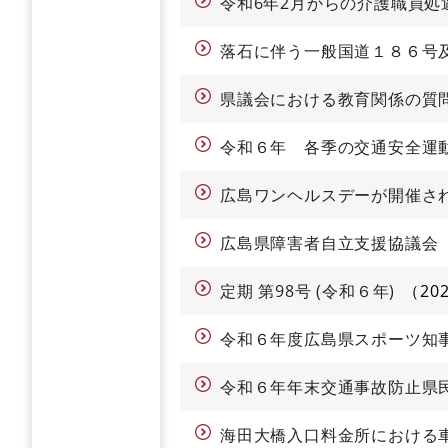
令和6年2月からの介護職員処
落石に伴う一般国道１８６号
県議会における教育関係の質
令和６年 各季の交通安全運
広島ワンヘルスデーが開催さ
広島県障害者自立支援協議会
定期 第98号 (令和６年)
20
令和６年度広島県スポーツ知
令和６年年末交通事故防止県
海田大橋入口料金所における