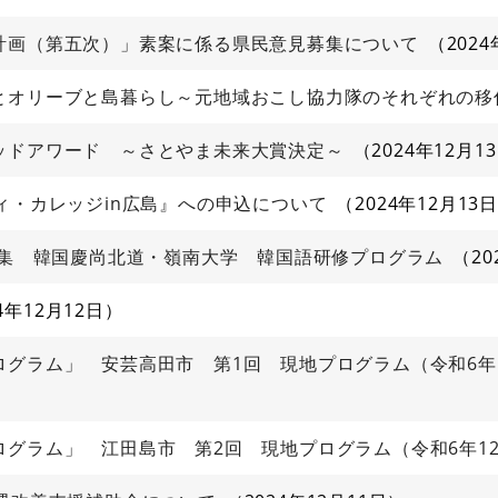
計画（第五次）」素案に係る県民意見募集について
202
とオリーブと島暮らし～元地域おこし協力隊のそれぞれの移
ッドアワード ～さとやま未来大賞決定～
2024年12月1
ィ・カレッジin広島』への申込について
2024年12月13
募集 韓国慶尚北道・嶺南大学 韓国語研修プログラム
20
24年12月12日
グラム」 安芸高田市 第1回 現地プログラム（令和6年1
グラム」 江田島市 第2回 現地プログラム（令和6年1