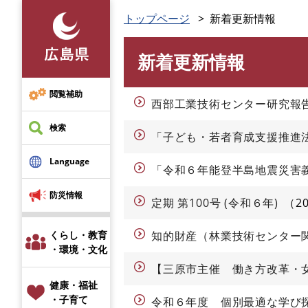
ペ
トップページ
新着更新情報
ー
ジ
新着更新情報
の
本
先
文
頭
閲覧補助
西部工業技術センター研究報告No.
で
す
検索
「子ども・若者育成支援推進
。
Language
「令和６年能登半島地震災害
防災情報
定期 第100号 (令和６年)
2
くらし・教育
知的財産（林業技術センター
・環境・文化
【三原市主催 働き方改革・
健康・福祉
・子育て
令和６年度 個別最適な学び