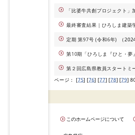
「比婆牛共創プロジェクト」
最終審査結果｜ひろしま建築学
定期 第97号 (令和6年)
20
第10期「ひろしま『ひと・夢
第２回広島県教員スタートミ
ページ：
[
75
]
[
76
]
[
77
]
[
78
]
[
79
]
8
このホームページについて