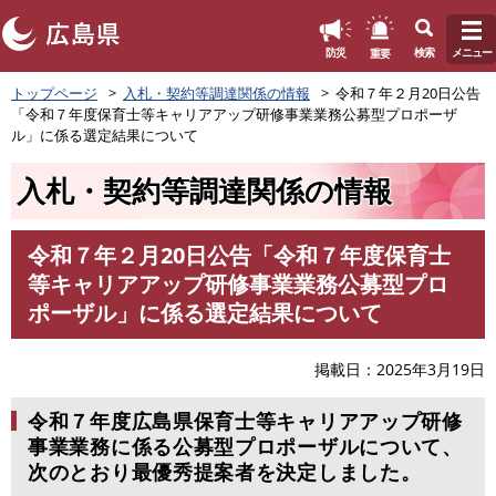
このページの本文へ
重要
防災
検索
メニュー
ペ
トップページ
入札・契約等調達関係の情報
令和７年２月20日公告
ー
「令和７年度保育士等キャリアアップ研修事業業務公募型プロポーザ
ジ
ル」に係る選定結果について
の
先
入札・契約等調達関係の情報
頭
で
す
令和７年２月20日公告「令和７年度保育士
。
本
等キャリアアップ研修事業業務公募型プロ
文
ポーザル」に係る選定結果について
掲載日
2025年3月19日
令和７年度広島県保育士等キャリアアップ研修
事業業務に係る公募型プロポーザルについて、
次のとおり最優秀提案者を決定しました。