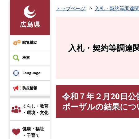
ペ
トップページ
入札・契約等調達
ー
ジ
の
先
頭
閲覧補助
入札・契約等調達
で
す
検索
。
Language
防災情報
令和７年２月20日
本
文
ポーザルの結果につ
くらし・教育
・環境・文化
健康・福祉
・子育て