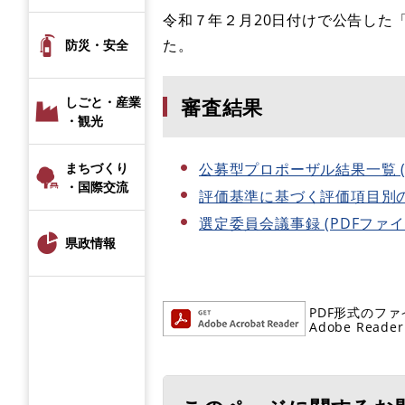
令和７年２月20日付けで公告した
た。
防災・安全
審査結果
しごと・産業
・観光
まちづくり
公募型プロポーザル結果一覧 (PD
・国際交流
評価基準に基づく評価項目別の総合
選定委員会議事録 (PDFファイル)
県政情報
PDF形式のファ
Adobe R