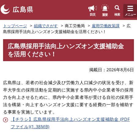
このページの本文へ
重要
防災
検索
メニュー
ペ
トップページ
組織でさがす
商工労働局
雇用労働政策課
広
ー
島県採用手法向上ハンズオン支援補助金を活用ください！
ジ
の
広島県採用手法向上ハンズオン支援補助金
先
本
を活用ください！
頭
文
で
す
掲載日
2026年8月6日
。
広島県は、若者の社会減少及び労働力人口減少の状況を受け、新
卒大学生の採用活動を定期的に実施する県内中小企業者等の採用
力を向上させるために、県内中小企業者等が受ける自社の採用手
法を構築・向上するハンズオン支援に要する経費の一部を補助す
る事業を実施しています。
【チラシ】広島県採用手法向上ハンズオン支援補助金 (PDF
ファイル)(1.38MB)