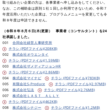
取り組みたい企業の方は、各事業者へ申し込みをしてください。
なお、この補助金は原則１社１回しか利用できないため、令和７
年度活用いただいた企業は、プログラムメニューを変更しても令
和８年度は申請できません。
（令和８年８月６日(木)更新） 事業者（コンサルタント）を24
社承認しました。
001
合同会社経営人事研究所
チラシ (PDFファイル)(208KB)
002
株式会社オウエンタイ
チラシ (PDFファイル)(1.59MB)
003
株式会社ザメディアジョンHR
チラシ (PDFファイル)(2.86MB)
004
株式会社マイナビ
チラシ (PDFファイル)(783KB)
005
有限会社S-Produce
チラシ (PDFファイル)(2.97MB)
006
株式会社弘法
チラシ (PDFファイル)(2.76MB)
007
株式会社ＬＡＳＴ ＡＬＬＹ
チラシ (PDFファイル)(462KB)
008
株式会社シナジー
チラシ (PDFファイル)(1.2MB)