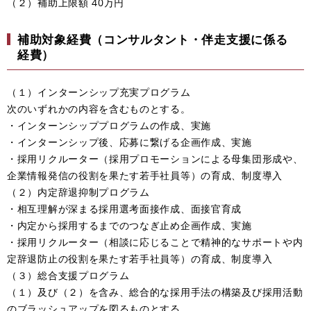
（２）補助上限額 40万円
補助対象経費（コンサルタント・伴走支援に係る
経費）
（１）インターンシップ充実プログラム
次のいずれかの内容を含むものとする。
・インターンシッププログラムの作成、実施
・インターンシップ後、応募に繋げる企画作成、実施
・採用リクルーター（採用プロモーションによる母集団形成や、
企業情報発信の役割を果たす若手社員等）の育成、制度導入
（２）内定辞退抑制プログラム
・相互理解が深まる採用選考面接作成、面接官育成
・内定から採用するまでのつなぎ止め企画作成、実施
・採用リクルーター（相談に応じることで精神的なサポートや内
定辞退防止の役割を果たす若手社員等）の育成、制度導入
（３）総合支援プログラム
（１）及び（２）を含み、総合的な採用手法の構築及び採用活動
のブラッシュアップを図るものとする。