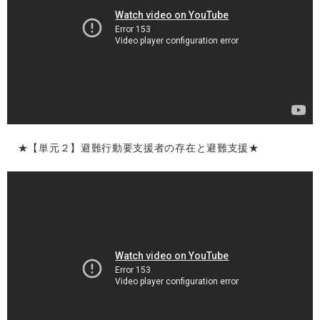
★【単元２】避難行動要支援者の存在と避難支援★