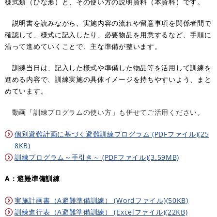
様式類（ひな形）と、その使い方の説明資料（本資料）です。
説明書を読みながら、実施内容の流れや留意事項を関係者間で
確認して、様式に記入したり、必要物品を用意するなど、手順に
沿って進めていくことで、主な準備が整います。
訓練当日は、記入した様式や準備した物品等を活用して訓練を
進める内容で、訓練実施の具体イメージを持ちやすいよう、まと
めています。
動画「
訓練プログラムの使い方」も併せてご活用ください。
個別避難計画に基づく避難訓練プログラム (PDFファイル)(25
8KB)
訓練プログラム～手引き～ (PDFファイル)(3.59MB)
A：避難準備訓練
実施計画書（A避難準備訓練） (Wordファイル)(50KB)
訓練進行表（A避難準備訓練） (Excelファイル)(22KB)