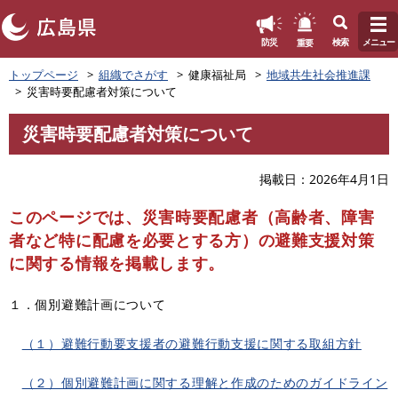
このページの本文へ
重要
防災
検索
メニュー
ペ
トップページ
組織でさがす
健康福祉局
地域共生社会推進課
ー
災害時要配慮者対策について
ジ
の
災害時要配慮者対策について
先
本
頭
文
で
掲載日
2026年4月1日
す
。
このページでは、災害時要配慮者（高齢者、障害
者など特に配慮を必要とする方）の避難支援対策
に関する情報を掲載します。
１．個別避難計画について
（１）避難行動要支援者の避難行動支援に関する取組方針
（２）個別避難計画に関する理解と作成のためのガイドライン