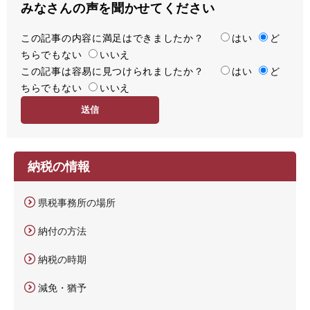
みなさんの声を聞かせてください
この記事の内容に満足はできましたか？
満
はい
ど
ちらでもない
足
いいえ
この記事は容易に見つけられましたか？
度
容
はい
ど
ちらでもない
易
いいえ
度
納税の情報
県税事務所の場所
納付の方法
納税の時期
減免・猶予