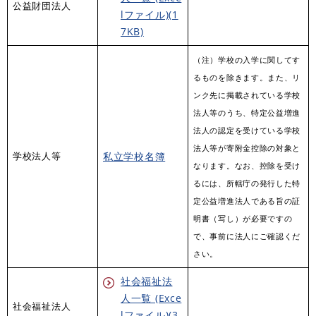
公益財団法人
lファイル)(1
7KB)
（注）学校の入学に関してす
るものを除きます。また、リ
ンク先に掲載されている学校
法人等のうち、特定公益増進
法人の認定を受けている学校
法人等が寄附金控除の対象と
私立学校名簿
学校法人等
なります。なお、控除を受け
るには、所轄庁の発行した特
定公益増進法人である旨の証
明書（写し）が必要ですの
で、事前に法人にご確認くだ
さい。
社会福祉法
人一覧 (Exce
社会福祉法人
lファイル)(3