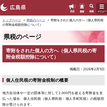
このページの本文へ
重要
防災
検索
メニュー
ペ
トップページ
県税のページ
寄附をされた個人の方へ（個人県民税
ー
の寄附金税額控除について）
ジ
の
県税のページ
先
頭
で
寄附をされた個人の方へ（個人県民税の寄
す
本
附金税額控除について）
。
文
掲載日
2026年2月9日
個人住民税の寄附金税制の概要
地方自治体や一定の団体等に対して2,000円を超える寄附金を支
払った場合、個人住民税（個人県民税・個人市町民税）の税額控
除が受けられます。