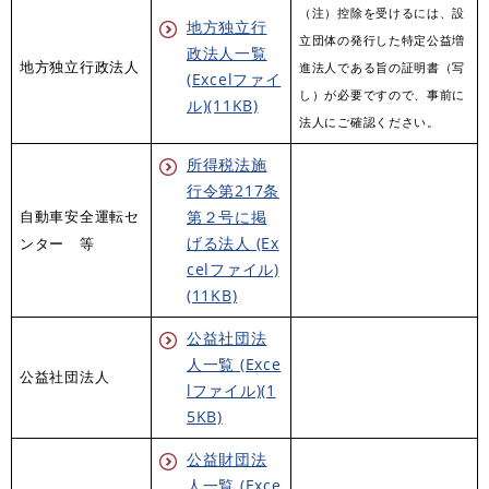
（注）控除を受けるには、設
地方独立行
立団体の発行した特定公益増
政法人一覧
地方独立行政法人
進法人である旨の証明書（写
(Excelファイ
し）が必要ですので、事前に
ル)(11KB)
法人にご確認ください。
所得税法施
行令第217条
第２号に掲
自動車安全運転セ
げる法人 (Ex
ンター 等
celファイル)
(11KB)
公益社団法
人一覧 (Exce
公益社団法人
lファイル)(1
5KB)
公益財団法
人一覧 (Exce