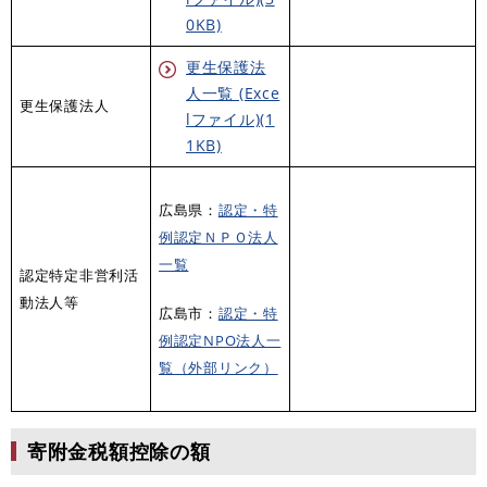
0KB)
更生保護法
人一覧 (Exce
更生保護法人
lファイル)(1
1KB)
広島県：
認定・特
例認定ＮＰＯ法人
一覧
認定特定非営利活
動法人等
広島市：
認定・特
例認定NPO法人一
覧（外部リンク）
寄附金税額控除の額