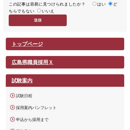
この記事は容易に見つけられましたか？
度
容
はい
ど
ちらでもない
易
いいえ
度
トップページ
広島県職員採用Ｘ
試験案内
試験日程
採用案内パンフレット
申込から採用まで