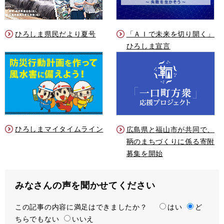
ひろしま県民だより夏号
「ＡＩで未来を切り開く」
ひろしま宣言
ひろしまマイタイムライン
広島県と福山市が共同で、
鞆のまちづくりに係る寄附
募集を開始
みなさんの声を聞かせてください
この記事の内容に満足はできましたか？
満
はい
ど
ちらでもない
足
いいえ