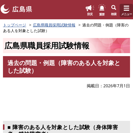
このページの本文へ
重要
防災
検索
メニュー
ペ
トップページ
広島県職員採用試験情報
過去の問題・例題（障害の
ー
ある人を対象とした試験）
ジ
の
広島県職員採用試験情報
先
頭
で
過去の問題・例題（障害のある人を対象と
す
本
した試験）
。
文
掲載日
2026年7月1日
■ 障害のある人を対象とした試験（身体障害