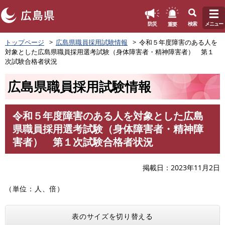
このページの本文へ
重要
防災
検索
メニュー
ペ
トップページ
広島県職員採用試験情報
令和５年度障害のある人を
ー
対象とした広島県職員採用選考試験（身体障害者・精神障害者） 第１
ジ
次試験合格者状況
の
先
広島県職員採用試験情報
頭
で
す
令和５年度障害のある人を対象とした広島
。
本
県職員採用選考試験（身体障害者・精神障
文
害者） 第１次試験合格者状況
掲載日
2023年11月2日
（単位：人、倍）
表のサイズを切り替える