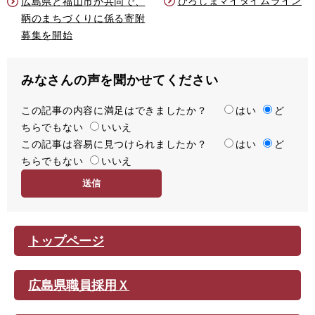
ひろしまマイタイムライン
広島県と福山市が共同で、
鞆のまちづくりに係る寄附
募集を開始
みなさんの声を聞かせてください
この記事の内容に満足はできましたか？
満
はい
ど
ちらでもない
足
いいえ
この記事は容易に見つけられましたか？
度
容
はい
ど
ちらでもない
易
いいえ
度
トップページ
広島県職員採用Ｘ