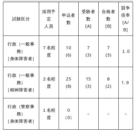
競争
採用予
受験者
合格者
申込者
倍率
試験区分
定
数
数
数
[A/
人員
[A]
[B]
B]
行政（一般事
７名程
10
7
7
務）
１.0
度
(6)
(3)
(3)
［身体障害者］
行政（一般事
２名程
25
15
８
務）
1.９
度
(8)
(3)
(2)
［精神障害者］
行政（警察事
１名程
０
務）
－
－
－
度
（0）
［身体障害者］