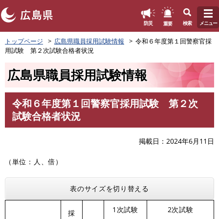
このページの本文へ
重要
防災
検索
メニュー
ペ
トップページ
広島県職員採用試験情報
令和６年度第１回警察官採
ー
用試験 第２次試験合格者状況
ジ
の
広島県職員採用試験情報
先
頭
で
令和６年度第１回警察官採用試験 第２次
す
本
試験合格者状況
。
文
掲載日
2024年6月11日
（単位：人、倍）
表のサイズを切り替える
1次試験
2次試験
採