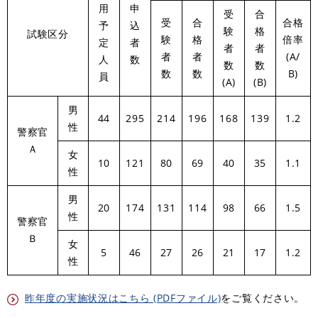
用
申
受
合
受
合
合格
予
込
験
格
試験区分
験
格
倍率
定
者
者
者
者
者
(A/
人
数
数
数
数
数
B)
員
(A)
(B)
男
44
295
214
196
168
139
1.2
性
警察官
Ａ
女
10
121
80
69
40
35
1.1
性
男
20
174
131
114
98
66
1.5
性
警察官
Ｂ
女
5
46
27
26
21
17
1.2
性
昨年度の実施状況はこちら (PDFファイル)
をご覧ください。