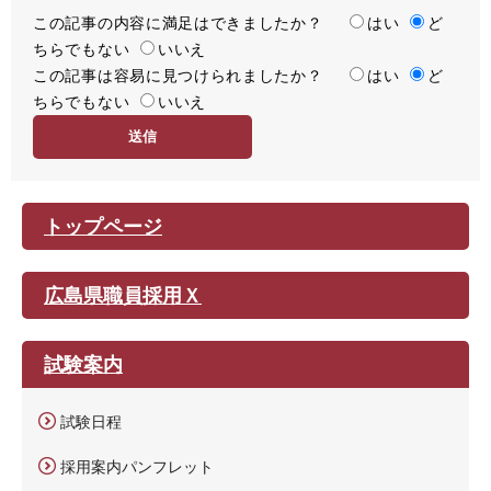
この記事の内容に満足はできましたか？
満
はい
ど
ちらでもない
足
いいえ
この記事は容易に見つけられましたか？
度
容
はい
ど
ちらでもない
易
いいえ
度
トップページ
広島県職員採用Ｘ
試験案内
試験日程
採用案内パンフレット