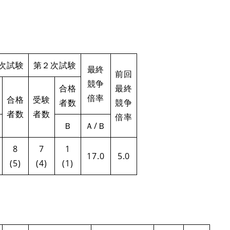
次試験
第２次試験
最終
前回
競争
合格
最終
倍率
合格
受験
者数
競争
者数
者数
倍率
Ｂ
Ａ/Ｂ
8
7
1
17.0
5.0
(5)
(4)
(1)