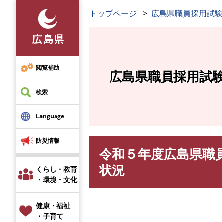
ペ
トップページ
広島県職員採用試
ー
ジ
の
先
頭
閲覧補助
広島県職員採用試
で
す
検索
。
Language
防災情報
令和５年度広島県職
本
文
状況
くらし・教育
・環境・文化
健康・福祉
・子育て