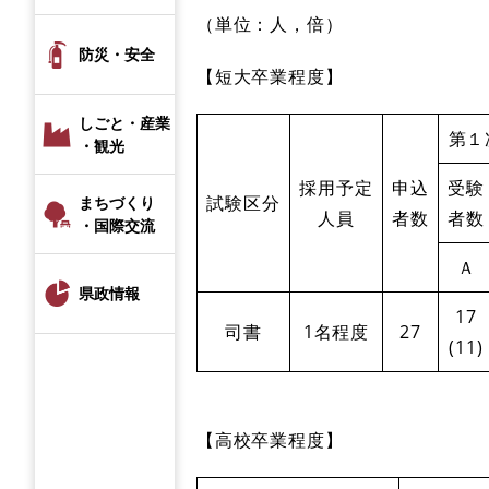
（単位：人，倍）
防災・安全
【短大卒業程度】
しごと・産業
第１
・観光
採用予定
申込
受験
試験区分
まちづくり
人員
者数
者数
・国際交流
Ａ
県政情報
17
司書
1名程度
27
(11)
【高校卒業程度】