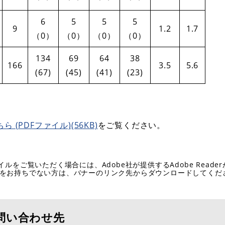
6
5
5
5
9
1.2
1.7
（0）
（0）
（0）
（0）
134
69
64
38
166
3.5
5.6
(67)
(45)
(41)
(23)
(PDFファイル)(56KB)
をご覧ください。
イルをご覧いただく場合には、Adobe社が提供するAdobe Reade
eaderをお持ちでない方は、バナーのリンク先からダウンロードしてく
問い合わせ先