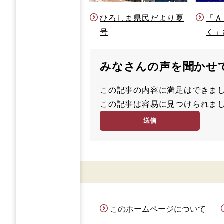
ひろしま県民だより夏
「Ａ
号
く」
みなさんの声を聞かせ
この記事の内容に満足はでき
満
この記事は容易に見つけられ
足
容
度
易
度
このホームページについて