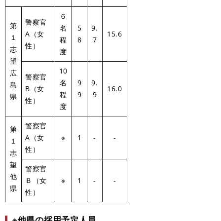
６
警察官
第
名
5
9.
A（女
15.6
１
程
8
7
性）
志
度
望
10
広
警察官
名
9
9.
島
B（女
16.0
程
9
9
県
性）
度
警察官
第
A（女
※
1
-
-
１
性）
志
望
警察官
他
Ｂ（女
※
1
-
-
県
性）
※他県の採用予定人員