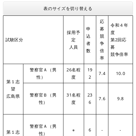
表のサイズを切り替える
応
令和４年
申
募
採用予
度
込
競
試験区分
定
第2回応
者
争
人員
募
数
倍
競争倍率
率
警察官Ａ（男
26名程
19
7.4
10.0
性）
度
2
第１志
望
警察官Ｂ（男
31名程
23
広島県
7.6
9.8
性）
度
6
警察官Ａ（男
※
6
-
-
第１志
性）