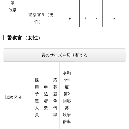
望
他県
警察官Ｂ（男
※
7
-
-
性）
警察官（女性）
表のサイズを切り替える
令和
採
応
4年
用
申
募
度
予
込
競
第2
試験区分
定
者
争
回応
人
数
倍
募
員
率
競争
倍率