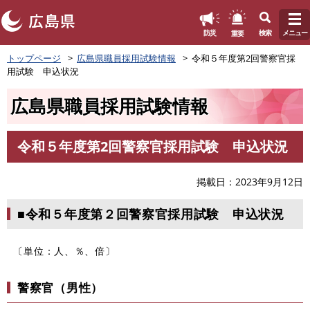
このページの本文へ
重要
防災
検索
メニュー
ペ
トップページ
広島県職員採用試験情報
令和５年度第2回警察官採
ー
用試験 申込状況
ジ
の
広島県職員採用試験情報
先
頭
で
令和５年度第2回警察官採用試験 申込状況
す
本
。
文
掲載日
2023年9月12日
■令和５年度第２回警察官採用試験 申込状況
〔単位：人、％、倍〕
警察官（男性）