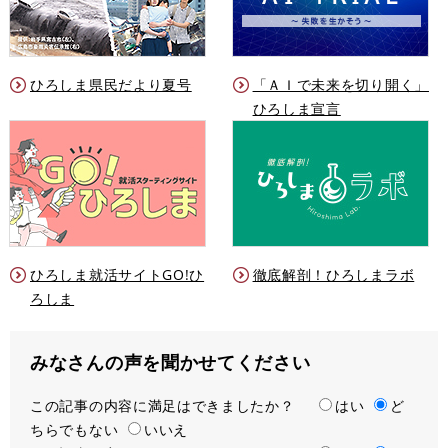
ひろしま県民だより夏号
「ＡＩで未来を切り開く」
ひろしま宣言
ひろしま就活サイトGO!ひ
徹底解剖！ひろしまラボ
ろしま
みなさんの声を聞かせてください
この記事の内容に満足はできましたか？
満
はい
ど
ちらでもない
足
いいえ