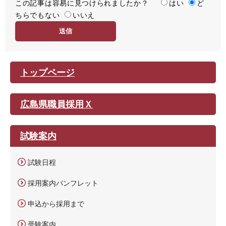
この記事は容易に見つけられましたか？
度
容
はい
ど
ちらでもない
易
いいえ
度
トップページ
広島県職員採用Ｘ
試験案内
試験日程
採用案内パンフレット
申込から採用まで
受験案内