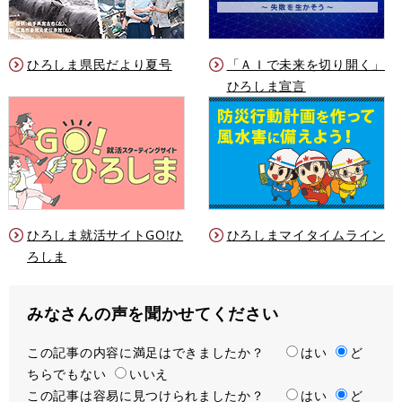
ひろしま県民だより夏号
「ＡＩで未来を切り開く」
ひろしま宣言
ひろしま就活サイトGO!ひ
ひろしまマイタイムライン
ろしま
みなさんの声を聞かせてください
この記事の内容に満足はできましたか？
満
はい
ど
ちらでもない
足
いいえ
この記事は容易に見つけられましたか？
度
容
はい
ど