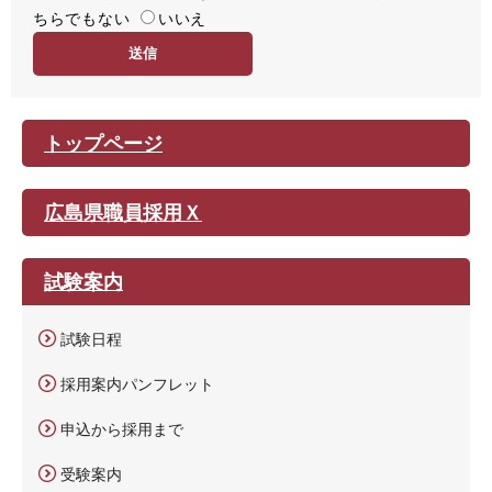
ちらでもない
易
いいえ
度
トップページ
広島県職員採用Ｘ
試験案内
試験日程
採用案内パンフレット
申込から採用まで
受験案内