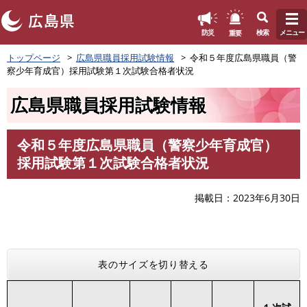
このページの本文へ
重要
防災
検索
メニュー
ペ
トップページ
広島県職員採用試験情報
令和５年度広島県職員（警
ー
察少年育成官）採用試験第１次試験合格者状況
ジ
の
広島県職員採用試験情報
先
頭
で
令和５年度広島県職員（警察少年育成官）
す
本
採用試験第１次試験合格者状況
。
文
掲載日
2023年6月30日
表のサイズを切り替える