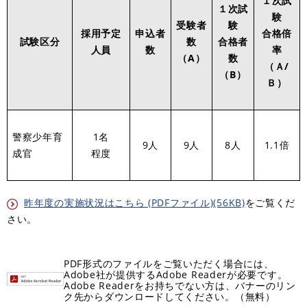
１次試
１次試
験
受験者
験
採用予定
申込者
合格倍
試験区分
数
合格者
人員
数
率
（A）
数
（Ａ/
（B）
Ｂ）
警察少年育
1名
9人
9人
8人
1.1倍
成官
程度
昨年度の実施状況はこちら (PDFファイル)(56KB)
をご覧くだ
さい。
PDF形式のファイルをご覧いただく場合には、
Adobe社が提供するAdobe Readerが必要です。
Adobe Readerをお持ちでない方は、バナーのリン
ク先からダウンロードしてください。（無料）