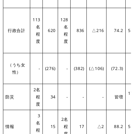
113
128
名
名
行政合計
620
836
△216
74.2
5.
程
程
度
度
（うち女
-
(276)
-
(382)
(△106)
(72.3)
性）
2名
17
防災
程
34
-
-
-
皆増
度
3
2名
名
情報
15
程
17
△2
88.2
5.
程
度