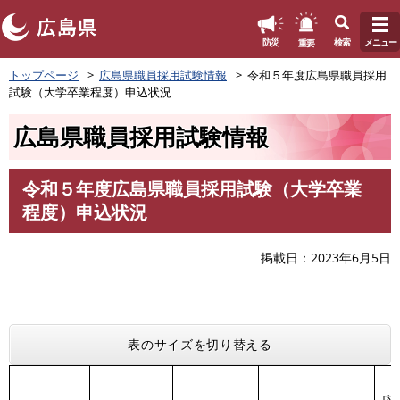
このページの本文へ
重要
防災
検索
メニュー
ペ
トップページ
広島県職員採用試験情報
令和５年度広島県職員採用
ー
試験（大学卒業程度）申込状況
ジ
の
広島県職員採用試験情報
先
頭
で
令和５年度広島県職員採用試験（大学卒業
す
本
程度）申込状況
。
文
掲載日
2023年6月5日
表のサイズを切り替える