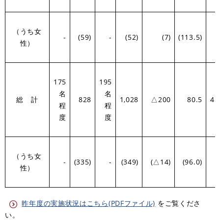
（うち女
-
(59)
-
(52)
(7)
(113.5)
性）
175
195
名
名
総 計
828
1,028
△200
80.5
4.
程
程
度
度
（うち女
-
(335)
-
(349)
(△14)
(96.0)
性）
昨年度の実施状況はこちら(PDFファイル)
をご覧くださ
い。