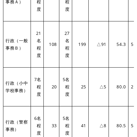
事務Ａ）
程
程
度
度
21
27
行政（一般
名
名
108
199
△91
54.3
5.
事務Ｂ）
程
程
度
度
7名
5名
行政（小中
程
20
程
25
△5
80.0
2.
学校事務）
度
度
6名
5名
行政（警察
程
33
程
41
△8
80.5
5.
事務）
度
度