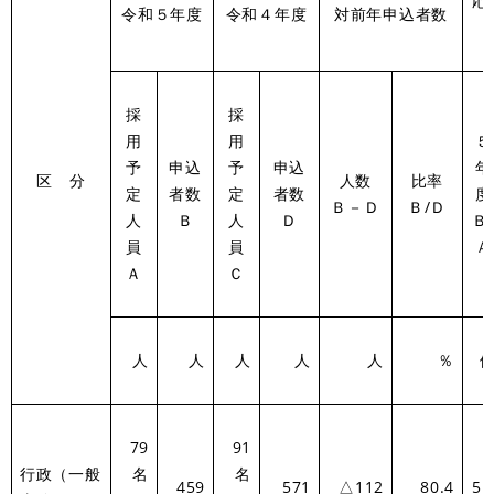
応
令和５年度
令和４年度
対前年申込者数
採
採
用
用
５
予
申込
予
申込
年
区 分
人数
比率
定
者数
定
者数
度
Ｂ－Ｄ
Ｂ/Ｄ
人
Ｂ
人
Ｄ
Ｂ
員
員
Ａ
Ａ
Ｃ
人
人
人
人
人
％
79
91
行政（一般
名
名
459
571
△112
80.4
5.