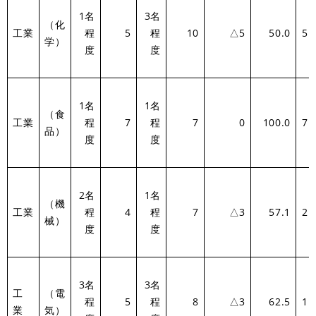
1名
3名
（化
工業
程
5
程
10
△5
50.0
5.
学）
度
度
1名
1名
（食
工業
程
7
程
7
0
100.0
7.
品）
度
度
2名
1名
（機
工業
程
4
程
7
△3
57.1
2.
械）
度
度
3名
3名
工
（電
程
5
程
8
△3
62.5
1.
業
気）