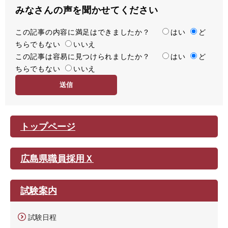
みなさんの声を聞かせてください
この記事の内容に満足はできましたか？
満
はい
ど
ちらでもない
足
いいえ
この記事は容易に見つけられましたか？
度
容
はい
ど
ちらでもない
易
いいえ
度
トップページ
広島県職員採用Ｘ
試験案内
試験日程