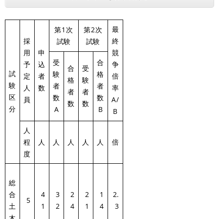
最
第1次
第2次
採
終
試験
試験
用
申
競
受
合
予
込
争
合
受
試
験
格
定
者
倍
格
験
験
者
者
人
数
率
者
者
区
数
数
員
A/
数
数
分
A
B
B
人
程
人
人
人
人
人
倍
度
総
合
4
3
2
2
1
2.
5
土
1
2
4
1
4
3
木