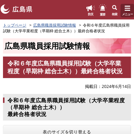
このページの本文へ
重要
防災
検索
メニュー
ペ
トップページ
広島県職員採用試験情報
令和６年度広島県職員採用
ー
試験（大学卒業程度（早期枠 総合土木））最終合格者状況
ジ
の
広島県職員採用試験情報
先
頭
で
令和６年度広島県職員採用試験（大学卒業
す
本
程度（早期枠 総合土木））最終合格者状況
。
文
掲載日
2024年6月14日
令和６年度広島県職員採用試験（大学卒業程度
（早期枠 総合土木））
最終合格者状況
表のサイズを切り替える