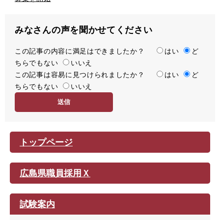
みなさんの声を聞かせてください
この記事の内容に満足はできましたか？
満
はい
ど
ちらでもない
足
いいえ
この記事は容易に見つけられましたか？
度
容
はい
ど
ちらでもない
易
いいえ
度
トップページ
広島県職員採用Ｘ
試験案内