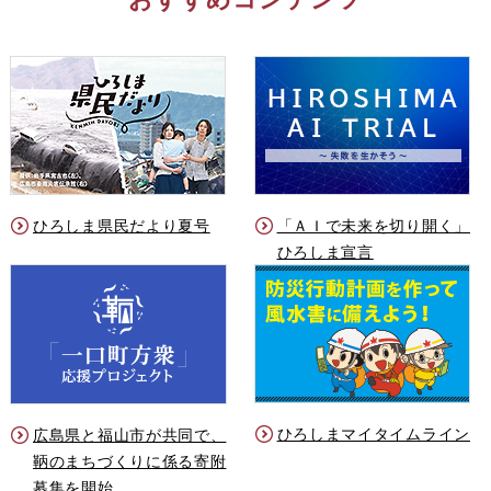
ひろしま県民だより夏号
「ＡＩで未来を切り開く」
ひろしま宣言
ひろしまマイタイムライン
広島県と福山市が共同で、
鞆のまちづくりに係る寄附
募集を開始