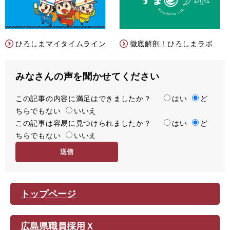
ひろしまマイタイムライン
徹底解剖！ひろしまラボ
みなさんの声を聞かせてください
この記事の内容に満足はできましたか？
満
はい
ど
ちらでもない
足
いいえ
この記事は容易に見つけられましたか？
度
容
はい
ど
ちらでもない
易
いいえ
度
トップページ
広島県職員採用Ｘ