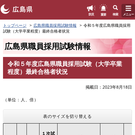
このページの本文へ
重要
防災
検索
メニュー
ペ
トップページ
広島県職員採用試験情報
令和５年度広島県職員採用
ー
試験（大学卒業程度）最終合格者状況
ジ
の
広島県職員採用試験情報
先
頭
で
令和５年度広島県職員採用試験（大学卒業
す
本
程度）最終合格者状況
。
文
掲載日
2023年8月18日
（単位：人、倍）
表のサイズを切り替える
１次試