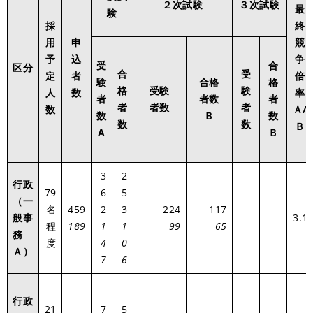
２次試験
３次試験
最
験
採
終
用
申
競
予
込
争
受
合
区分
合
受
定
者
倍
験
合格
格
格
受験
験
人
数
率
者
者数
者
者
者数
者
数
Ａ/
数
Ｂ
数
数
数
Ｂ
A
Ｂ
3
2
行政
79
6
5
（一
名
459
2
3
224
117
般事
3.1
程
189
1
1
99
65
務
度
4
0
Ａ）
7
6
行政
21
7
5