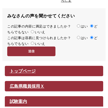
ろしま
みなさんの声を聞かせてください
この記事の内容に満足はできましたか？
満
はい
ど
ちらでもない
足
いいえ
この記事は容易に見つけられましたか？
度
容
はい
ど
ちらでもない
易
いいえ
度
トップページ
広島県職員採用Ｘ
試験案内