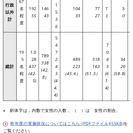
67
行政
1
名
192
146
104
77
７
３
以外
5
2
程
55
43
33
27
１
０
計
3
度
6
5
4
7
19
1,0
7
0
789
5
28
2
489
318
4
34
338
総計
名
437
4
223
163
3
20
2
(42.
程
(42.
3
（45.6）
(51.3）
(6
(58.8)
8）
度
5)
(4
1.
4.
4)
4)
※ 斜体字は，内数で女性の人数 。（ ）は 女性の割合。
昨年度の実施状況についてはこちら (PDFファイル)(55KB)
を
ご覧ください。