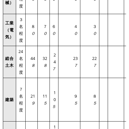
械）
度
３
工業
名
８
７
６
４
３
（電
2
程
０
０
０
０
０
気
）
度
24
2
総合
名
44
32
23
22
4
1
土木
程
８
８
７
７
７
度
７
1
名
21
11
９
８
建築
0
1
程
９
５
５
５
５
度
1