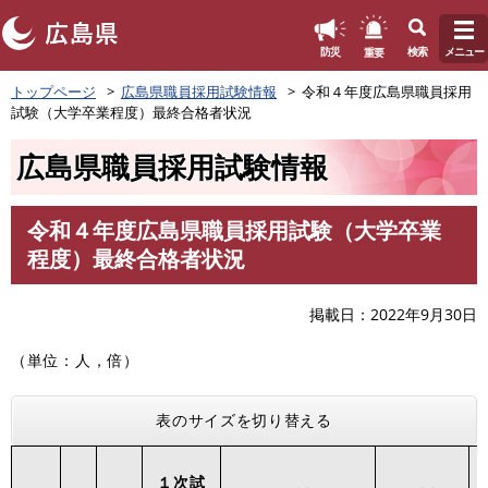
このページの本文へ
重要
防災
検索
メニュー
ペ
トップページ
広島県職員採用試験情報
令和４年度広島県職員採用
ー
試験（大学卒業程度）最終合格者状況
ジ
の
広島県職員採用試験情報
先
頭
で
令和４年度広島県職員採用試験（大学卒業
す
本
程度）最終合格者状況
。
文
掲載日
2022年9月30日
（単位：人，倍）
表のサイズを切り替える
１次試