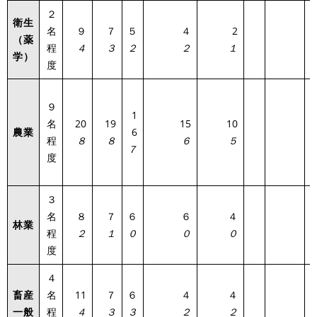
２
衛生
名
９
７
５
４
2
（薬
3
程
４
３
２
２
１
学）
度
９
1
名
20
19
15
10
農業
6
1
程
８
８
６
５
７
度
３
名
８
７
６
６
４
林業
1
程
２
１
０
０
０
度
４
畜産
名
11
７
６
４
４
1
一般
程
４
３
３
２
２