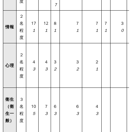
度
7
２
名
17
12
８
７
７
７
３
情報
4
程
１
１
１
１
１
１
０
度
２
名
４
４
３
３
２
心理
2
程
３
３
２
２
１
度
衛生
３
（衛
名
10
７
６
６
４
1
生一
程
５
３
３
３
３
般）
度