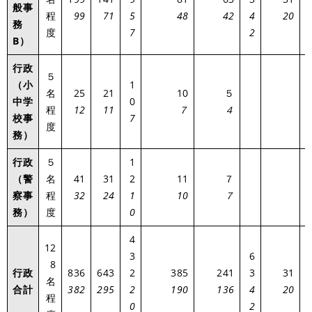
般事
4
程
99
71
5
48
42
4
20
務
度
7
2
B）
行政
５
（小
1
名
25
21
10
５
中学
0
4
程
12
11
７
４
校事
7
度
務）
行政
５
1
（警
名
41
31
2
11
７
4
察事
程
32
24
1
10
７
務）
度
0
4
12
3
6
8
行政
836
643
2
385
241
3
31
名
3
合計
382
295
2
190
136
4
20
程
0
2