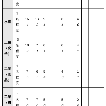
度
３
名
16
13
９
８
４
水産
3
程
４
２
１
１
０
度
3
工業
名
10
７
６
６
４
（化
1
程
２
１
１
１
１
学）
度
１
工業
名
７
６
５
４
１
（食
6
程
５
５
４
３
１
品）
度
1
工業
名
７
７
５
５
２
（機
3
程
０
０
０
０
０