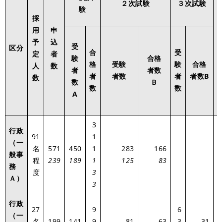
２次試験
３次試験
験
採
用
申
予
込
受
区分
合
受
定
者
験
合格
格
受験
験
合格
人
数
者
者数
者
者数
者
者数B
数
数
Ｂ
数
数
A
3
行政
91
1
（一
名
571
450
1
283
166
般事
2
程
239
189
1
125
83
務
度
3
Ａ）
3
行政
27
9
6
（一
名
199
141
9
81
63
3
31