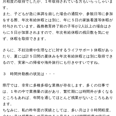
月程度の取得でしたが、１年取得されている方もいらっしゃいま
す。
また、子どもが急に体調を崩した場合の通院や、参観日等に参加
をする際、年次有給休暇とは別に、年に５日の家族看護等休暇が
付与されています。義務教育終了前の子等が2人以上の場合はさ
らに５日が加算されますので、年次有給休暇の残日数を気にせ
ず、休暇を取得できます。
さらに、不妊治療や生理などに対するライフサポート休暇があっ
たり、夏には計５日間の夏休みを年次有給休暇とは別に取得でき
るので、実家への帰省や海外旅行にも行きやすいですね。
３ 時間外勤務の状況は・・・
県庁では、非常に多種多様な業務が存在します。多くの仕事で
は、１年の中で業務量の波があり、繁忙期には時間外が多くなる
ところもあれば、年間を通してほとんど残業がないところもあり
ます。
ちなみに、私の昨年度の実績としては、多い月は２０時間程度。