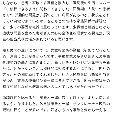
しながら、患者・家族・多職種と協力して退院後の生活にスムー
ズに移行できるように関わってきました。回復期に入院中の患者
さんの心理的な問題は、脳のどこに病変があるのか、状況をどれ
くらい自覚できているか、もともとの性格や家族関係の課題な
ど、多くの要因が複雑に重なっています。多職種と相談しながら
症状や問題を含めた患者さんの心の全体像を理解する視点は、現
在の担当業務に活かされていると思います。
県と民間の違いについては、児童相談所の勤務は初めてだったた
め、戸惑うことが多かったです。事務作業の多さや皆さんの事務
処理能力の高さに驚きました。新しいチャレンジだと気持ちを新
たに、分からないことは積極的に相談するようにすると、周りの
方々がその都度助けてくれました。社会人経験者にも指導担当者
がつき、業務の優先順位を一緒に考えて下さる、困った時はその
都度相談しながら解決出来たのはとてもありがたかったです。
前職時代と比べると、家族と一緒に過ごす時間を、より大切にす
るようになりました。休日は家族と一緒にサンフレッチェ広島の
観戦に行くことが多いです。好きなものを家族と分かち合えるこ