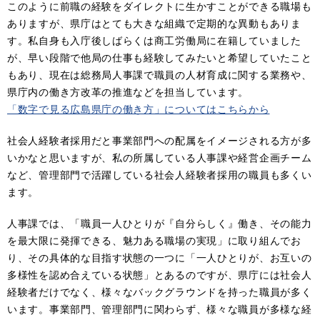
このように前職の経験をダイレクトに生かすことができる職場も
ありますが、県庁はとても大きな組織で定期的な異動もありま
す。私自身も入庁後しばらくは商工労働局に在籍していました
が、早い段階で他局の仕事も経験してみたいと希望していたこと
もあり、現在は総務局人事課で職員の人材育成に関する業務や、
県庁内の働き方改革の推進などを担当しています。
「数字で見る広島県庁の働き方」についてはこちらから
社会人経験者採用だと事業部門への配属をイメージされる方が多
いかなと思いますが、私の所属している人事課や経営企画チーム
など、管理部門で活躍している社会人経験者採用の職員も多くい
ます。
人事課では、「職員一人ひとりが『自分らしく』働き、その能力
を最大限に発揮できる、魅力ある職場の実現」に取り組んでお
り、その具体的な目指す状態の一つに「一人ひとりが、お互いの
多様性を認め合えている状態」とあるのですが、県庁には社会人
経験者だけでなく、様々なバックグラウンドを持った職員が多く
います。事業部門、管理部門に関わらず、様々な職員が多様な経