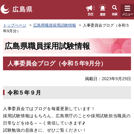
このページの本文へ
重要
防災
検索
メニュー
ペ
トップページ
広島県職員採用試験情報
人事委員会ブログ（令和５
ー
年9月分）
ジ
の
広島県職員採用試験情報
先
頭
で
人事委員会ブログ（令和５年9月分）
す
本
。
文
掲載日
2023年9月29日
令和５年９月
人事委員会ではブログを毎週更新しています！
採用試験情報はもちろん、広島県庁のことや採用試験担当職員の
日常などをゆる～～く発信していきます♪
試験勉強の息抜きに、ぜひご覧ください！