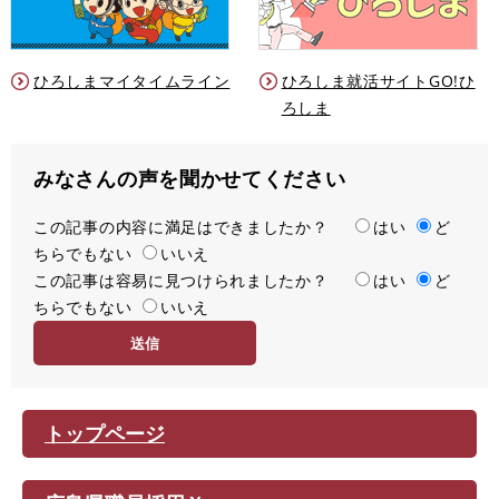
ひろしまマイタイムライン
ひろしま就活サイトGO!ひ
ろしま
みなさんの声を聞かせてください
この記事の内容に満足はできましたか？
満
はい
ど
ちらでもない
足
いいえ
この記事は容易に見つけられましたか？
度
容
はい
ど
ちらでもない
易
いいえ
度
トップページ