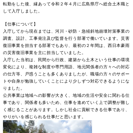
転勤をした後、縁あって令和２年４月に広島県庁へ総合土木職と
して入庁しました。
【仕事について】
入庁してから現在までは、河川・砂防・急傾斜地崩壊対策事業の
調査、設計、工事発注及び監督を行う部署で働いています。災害
復旧事業を担当する部署でもあり、最初の２年間は、西日本豪雨
の災害復旧事業を主に担当していました。
入庁した当初は、民間から行政、建築から土木という仕事の環境
変化により、複雑な制度や専門用語、地元関係者の方々への対応
の仕方等、戸惑うことも多くありましたが、職場の方々のサポー
トや自身が勉強していくことにより少しずつ対応できるようにな
りました。
公共事業は地域への影響が大きく、地域の生活や安全に関わる仕
事であり、関係者も多いため、仕事を進めていく上で調整が難し
く感じることがあります。しかし社会に貢献できる仕事であり、
やりがいを感じられる仕事だと思います。