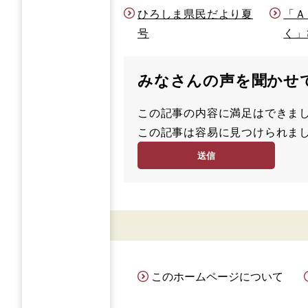
ひろしま県民だより夏
「Ａ
号
く」
みなさんの声を聞かせ
この記事の内容に満足はでき
満
この記事は容易に見つけられ
足
容
度
易
度
このホームページについて