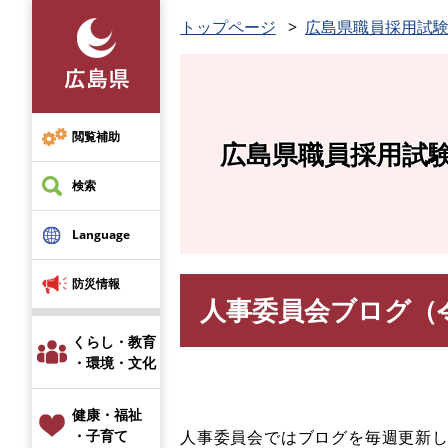
ペ
トップページ
広島県職員採用試
ー
ジ
の
先
頭
閲覧補助
広島県職員採用試
で
す
検索
。
Language
防災情報
人事委員会ブログ（
本
文
くらし・教育
・環境・文化
健康・福祉
人事委員会ではブログを毎週更新
・子育て