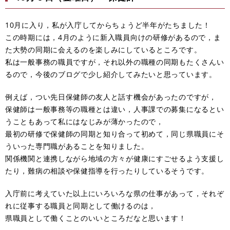
10月に入り，私が入庁してからちょうど半年がたちました！
この時期には，4月のように新入職員向けの研修があるので，ま
た大勢の同期に会えるのを楽しみにしているところです。
私は一般事務の職員ですが，それ以外の職種の同期もたくさんい
るので，今後のブログで少し紹介してみたいと思っています。
例えば，つい先日保健師の友人と話す機会があったのですが，
保健師は一般事務等の職種とは違い，人事課での募集になるとい
うこともあって私にはなじみが薄かったので，
最初の研修で保健師の同期と知り合って初めて，同じ県職員にそ
ういった専門職があることを知りました。
関係機関と連携しながら地域の方々が健康にすごせるよう支援し
たり，難病の相談や保健指導を行ったりしているそうです。
入庁前に考えていた以上にいろいろな県の仕事があって，それぞ
れに従事する職員と同期として働けるのは，
県職員として働くことのいいところだなと思います！