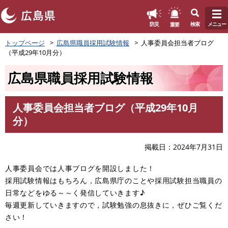
このページの本文へ
重要
防災
検索
メニュー
ペ
トップページ
広島県職員採用試験情報
人事委員会担当者ブログ
ー
（平成29年10月分）
ジ
の
広島県職員採用試験情報
先
頭
で
人事委員会担当者ブログ（平成29年10月
す
本
分）
。
文
掲載日
2024年7月31日
人事委員会では人事ブログを開設しました！
採用試験情報はもちろん，広島県庁のことや採用試験担当職員の
日常などをゆる～～く発信していきます♪
毎週更新していきますので，試験勉強の息抜きに，ぜひご覧くだ
さい！