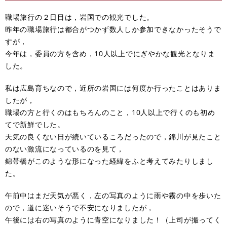
職場旅行の２日目は，岩国での観光でした。
昨年の職場旅行は都合がつかず数人しか参加できなかったそうで
すが，
今年は，委員の方を含め，10人以上でにぎやかな観光となりま
した。
私は広島育ちなので，近所の岩国には何度か行ったことはありま
したが，
職場の方と行くのはもちろんのこと，10人以上で行くのも初め
てで新鮮でした。
天気の良くない日が続いているころだったので，錦川が見たこと
のない激流になっているのを見て，
錦帯橋がこのような形になった経緯をふと考えてみたりしまし
た。
午前中はまだ天気が悪く，左の写真のように雨や霧の中を歩いた
ので，道に迷いそうで不安になりましたが，
午後には右の写真のように青空になりました！（上司が撮ってく