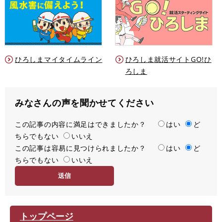
ひろしまマイタイムライン
ひろしま就活サイトGO!ひ
ろしま
みなさんの声を聞かせてください
この記事の内容に満足はできましたか？
満
はい
ど
ちらでもない
足
いいえ
この記事は容易に見つけられましたか？
度
容
はい
ど
ちらでもない
易
いいえ
度
トップページ