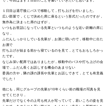
で，今回はまず１日目のことを書いていきたいと思います。
１日目は退庁後にバスで移動して，打ち上げを行いました。
広い部屋で，くじで決めた席に座るという形式だったのですが，
無作為に決まった席のはずが，
いつもお世話になっている先輩といつものような近い距離の席に
なり，
ふだんしっかりしている先輩が，お酒に弱いので，移動中に出た
お酒で
打ち上げが始まる前から寝ているのを見て，とてもおもしろかっ
たです。
なじみ深い配席ではありましたが，移動中のバスや打ち上げの会
場で，ふだん長くお話しする機会のあまりない
委員の方や，隣の課の課長や先輩とお話しできて，とても有意義
でした！
他にも，同じグループの先輩が10年くらい前の職場の写真を見
せてくださり，
先輩だけでなく今の上司も何人か写っていて，若いころの姿を見