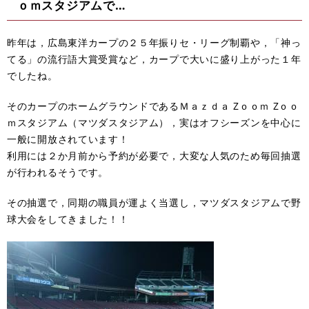
ｏｍスタジアムで…
昨年は，広島東洋カープの２５年振りセ・リーグ制覇や，「神っ
てる」の流行語大賞受賞など，カープで大いに盛り上がった１年
でしたね。
そのカープのホームグラウンドであるＭａｚｄａ Zｏｏｍ Zｏｏ
ｍスタジアム（マツダスタジアム），実はオフシーズンを中心に
一般に開放されています！
利用には２か月前から予約が必要で，大変な人気のため毎回抽選
が行われるそうです。
その抽選で，同期の職員が運よく当選し，マツダスタジアムで野
球大会をしてきました！！