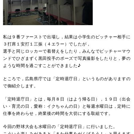
私は９番ファーストで出場し，結果は小学生のピッチャー相手に
３打席１安打１三振（４エラー）でしたが，
選手と同じロッカーで着替えをしたり，みんなでピッチャーマウ
ンドでひざまずく黒田投手のポーズで写真撮影をしたりと，夢の
ような時間を過ごすことができました♪
ところで，広島県庁では「定時退庁日」というものがありますの
で御紹介します。
「定時退庁日」とは，毎月８日（はよう帰る日），１９日（出会
い・育児の日，愛称：イクちゃんの日）と毎週水曜日は，定時に
仕事を終わらせ，終業後の時間を大切にする取組です。
今回の野球大会も水曜日の「定時退庁日」に行いました。
こういう楽しみがあると「また仕事をがんばろう！」と思えます