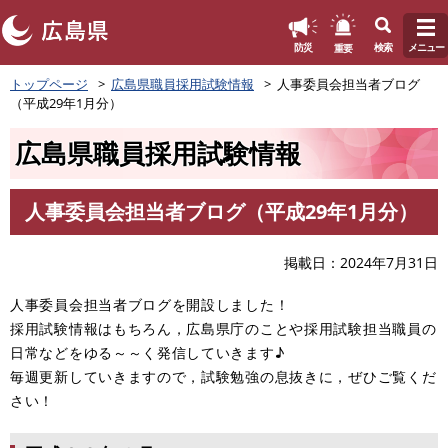
このページの本文へ
重要
防災
検索
メニュー
ペ
トップページ
広島県職員採用試験情報
人事委員会担当者ブログ
ー
（平成29年1月分）
ジ
の
広島県職員採用試験情報
先
頭
で
人事委員会担当者ブログ（平成29年1月分）
す
本
。
文
掲載日
2024年7月31日
人事委員会担当者ブログを開設しました！
採用試験情報はもちろん，広島県庁のことや採用試験担当職員の
日常などをゆる～～く発信していきます♪
毎週更新していきますので，試験勉強の息抜きに，ぜひご覧くだ
さい！