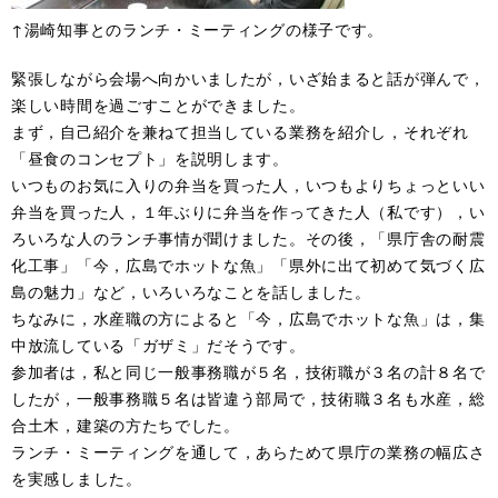
↑湯崎知事とのランチ・ミーティングの様子です。
緊張しながら会場へ向かいましたが，いざ始まると話が弾んで，
楽しい時間を過ごすことができました。
まず，自己紹介を兼ねて担当している業務を紹介し，それぞれ
「昼食のコンセプト」を説明します。
いつものお気に入りの弁当を買った人，いつもよりちょっといい
弁当を買った人，１年ぶりに弁当を作ってきた人（私です），い
ろいろな人のランチ事情が聞けました。その後，「県庁舎の耐震
化工事」「今，広島でホットな魚」「県外に出て初めて気づく広
島の魅力」など，いろいろなことを話しました。
ちなみに，水産職の方によると「今，広島でホットな魚」は，集
中放流している「ガザミ」だそうです。
参加者は，私と同じ一般事務職が５名，技術職が３名の計８名で
したが，一般事務職５名は皆違う部局で，技術職３名も水産，総
合土木，建築の方たちでした。
ランチ・ミーティングを通して，あらためて県庁の業務の幅広さ
を実感しました。