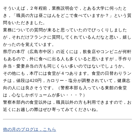
そういえば，２年程前，業務説明会で，とある大学に伺ったと
き，「職員の方は昼ごはんをどこで食べていますか？」という質
問をいただきました。
業務についての質問が来ると思っていたのでびっくりしました
が，それだけフランクに質問してくれているんだなと思い，嬉し
かったのを覚えています。
県庁の本庁（広島市中区）の近くには，飲食店やコンビニが何軒
もあるので，外に食べに出る人も多くいると思いますが，手作り
弁当・愛妻弁当の方も同じくらい多いのではないでしょうか。
その他にも，本庁には食堂が４つあります。食堂の日替わりラン
チは，値段は420円，カロリー・塩分が調整されていて，健康志
向の人には良さそうです。（警察本部も入っている東館の食堂
は，心なしかボリュームが多い・・・？）
警察本部内の食堂以外は，職員以外の方も利用できますので，お
近くにお越しの際はぜひ寄ってみてくださいね。
他の月のブログは，こちら