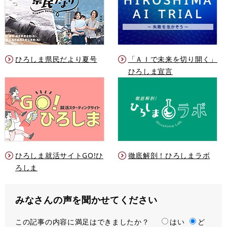
ひろしま県民だより夏号
「ＡＩで未来を切り開く」
ひろしま宣言
ひろしま就活サイトGO!ひ
徹底解剖！ひろしまラボ
ろしま
みなさんの声を聞かせてください
この記事の内容に満足はできましたか？
満
はい
ど