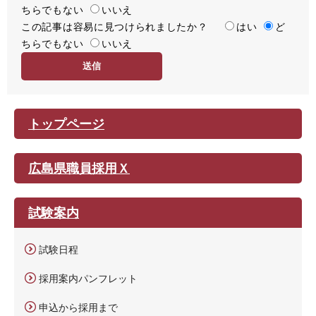
ちらでもない
足
いいえ
この記事は容易に見つけられましたか？
度
容
はい
ど
ちらでもない
易
いいえ
度
トップページ
広島県職員採用Ｘ
試験案内
試験日程
採用案内パンフレット
申込から採用まで