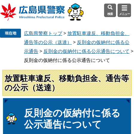
検索
メニュー
ペ
メ
広島県警察トップ
>
放置駐車違反、移動負担金、
ー
ニ
ジ
ュ
通告等の公示（送達）
>
反則金の仮納付に係る公
の
ー
示通告
>
反則金の仮納付に係る公示通告について
>
先
を
反則金の仮納付に係る公示通告について
頭
飛
で
ば
放置駐車違反、移動負担金、通告等
す
し
。
て
の公示（送達）
本
文
へ
本
反則金の仮納付に係る
文
公示通告について