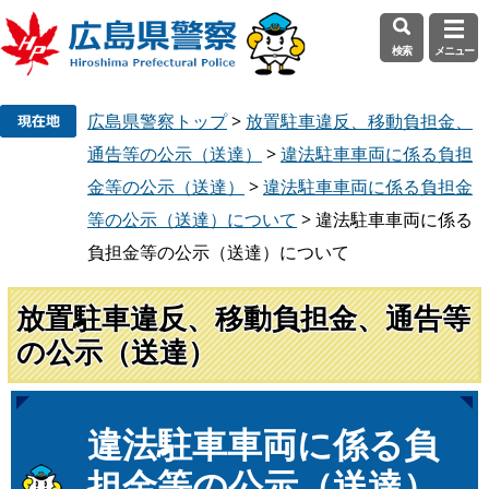
検索
メニュー
ペ
メ
広島県警察トップ
>
放置駐車違反、移動負担金、
ー
ニ
ジ
ュ
通告等の公示（送達）
>
違法駐車車両に係る負担
の
ー
金等の公示（送達）
>
違法駐車車両に係る負担金
先
を
等の公示（送達）について
>
違法駐車車両に係る
頭
飛
負担金等の公示（送達）について
で
ば
す
し
。
て
放置駐車違反、移動負担金、通告等
本
の公示（送達）
文
へ
本
違法駐車車両に係る負
文
担金等の公示（送達）