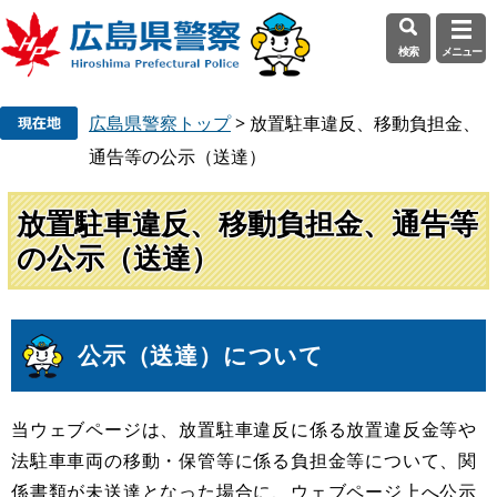
検索
メニュー
ペ
メ
広島県警察トップ
>
放置駐車違反、移動負担金、
ー
ニ
ジ
ュ
通告等の公示（送達）
の
ー
先
を
放置駐車違反、移動負担金、通告等
頭
飛
の公示（送達）
で
ば
す
し
。
て
本
公示（送達）について
本
文
文
へ
当ウェブページは、放置駐車違反に係る放置違反金等や
法駐車車両の移動・保管等に係る負担金等について、関
係書類が未送達となった場合に、ウェブページ上へ公示