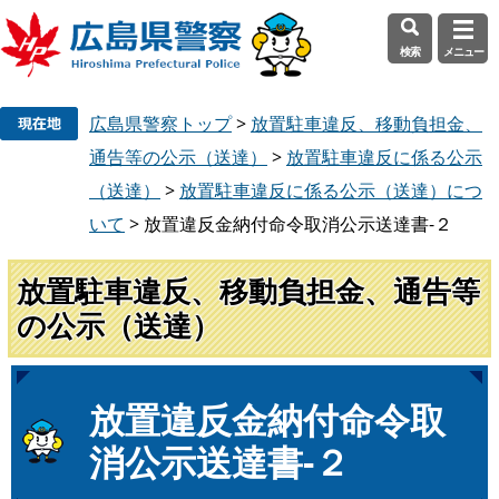
検索
メニュー
ペ
メ
広島県警察トップ
>
放置駐車違反、移動負担金、
ー
ニ
ジ
ュ
通告等の公示（送達）
>
放置駐車違反に係る公示
の
ー
（送達）
>
放置駐車違反に係る公示（送達）につ
先
を
いて
>
放置違反金納付命令取消公示送達書-２
頭
飛
で
ば
放置駐車違反、移動負担金、通告等
す
し
。
て
の公示（送達）
本
文
へ
本
放置違反金納付命令取
文
消公示送達書-２