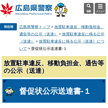
検索
メニュー
ペ
メ
広島県警察トップ
>
放置駐車違反、移動負担金、
ー
ニ
ジ
ュ
通告等の公示（送達）
>
放置駐車違反に係る公示
の
ー
（送達）
>
放置駐車違反に係る公示（送達）につ
先
を
いて
>
督促状公示送達書-１
頭
飛
で
ば
放置駐車違反、移動負担金、通告等
す
し
。
て
の公示（送達）
本
文
へ
本
督促状公示送達書-１
文