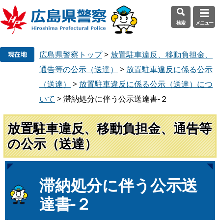
検索
メニュー
ペ
メ
広島県警察トップ
>
放置駐車違反、移動負担金、
ー
ニ
ジ
ュ
通告等の公示（送達）
>
放置駐車違反に係る公示
の
ー
（送達）
>
放置駐車違反に係る公示（送達）につ
先
を
いて
>
滞納処分に伴う公示送達書-２
頭
飛
で
ば
放置駐車違反、移動負担金、通告等
す
し
。
て
の公示（送達）
本
文
へ
本
滞納処分に伴う公示送
文
達書-２