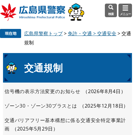
検索
メニュー
ペ
メ
広島県警察トップ
>
免許・交通 > 交通安全
>
交通
ー
ニ
ジ
ュ
規制
の
ー
先
を
頭
飛
本
交通規制
で
ば
文
す
し
。
て
信号機の表示方法変更のお知らせ
2026年8月4日
本
文
ゾーン30・ゾーン30プラスとは
2025年12月18日
へ
交通バリアフリー基本構想に係る交通安全特定事業計
画
2025年5月29日