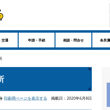
・交通
申請・手続
相談・問合せ
各所
所
所
印刷用ページを表示する
掲載日
2020年6月8日