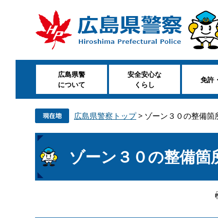
ペ
メ
ー
ニ
ジ
ュ
の
ー
先
を
頭
飛
広島県警
安全安心な
で
ば
免許
について
くらし
す
し
。
て
本
広島県警察トップ
>
ゾーン３０の整備箇
文
へ
本
ゾーン３０の整備箇
文