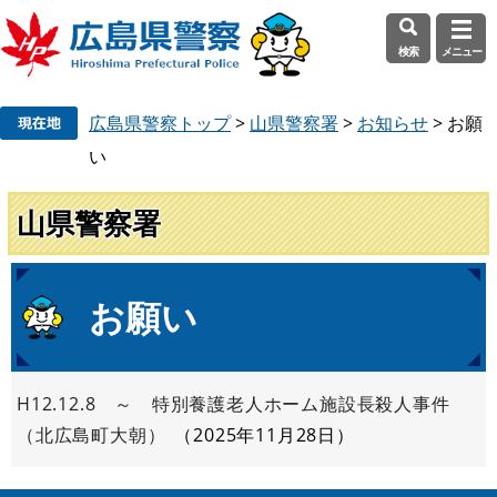
検索
メニュー
ペ
メ
広島県警察トップ
>
山県警察署
>
お知らせ
>
お願
ー
ニ
ジ
ュ
い
の
ー
先
を
山県警察署
頭
飛
で
ば
す
し
本
お願い
。
て
文
本
文
へ
H12.12.8 ～ 特別養護老人ホーム施設長殺人事件
（北広島町大朝）
2025年11月28日